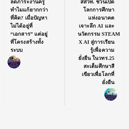
Previous
Next
ลดภาระงานครู
สสวท. ชวนเปิด
Post:
Post:
ทำไมแก้ยากกว่า
โลกการศึกษา
ที่คิด? เมื่อปัญหา
แห่งอนาคต
ไม่ได้อยู่ที่
เจาะลึก AI และ
“เอกสาร” แต่อยู่
นวัตกรรม STEAM
ที่โครงสร้างทั้ง
X AI สู่การเรียน
ระบบ
รู้เพื่อความ
ยั่งยืน ในวทร.25
สะเต็มศึกษาสี
เขียวเพื่อโลกที่
ยั่งยืน