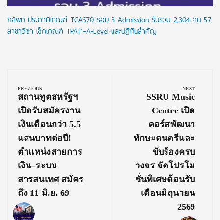
กสพท ประกาศเกณฑ์ TCAS70 รอบ 3 Admission รับรวม 2,304 คน 57
สาขาวิชา เช็กเกณฑ์ TPAT1–A-Level และปฏิทินสำคัญ
Post
navigation
PREVIOUS
NEXT
Previous
Next
สถานทูตสหรัฐฯ
SSRU Music
Post:
Post:
เปิดรับสมัครงาน
Centre เปิด
เงินเดือนกว่า 5.5
คอร์สพัฒนา
แสนบาทต่อปี!
ทักษะดนตรีและ
ตำแหน่งสายการ
ขับร้องครบ
เงิน–ระบบ
วงจร จัดโปรโม
สารสนเทศ สมัคร
ชั่นพิเศษต้อนรับ
ถึง 11 มิ.ย. 69
เดือนมิถุนายน
2569