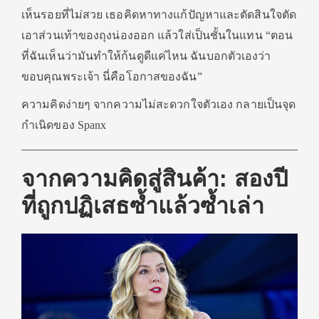
เห็นรอยที่ไม่สวย เธอคิดหาทางแก้ปัญหาและตัดสินใจตัด
เอาส่วนเท้าของถุงน่องออก แล้วใส่เป็นชั้นในแทน “ตอน
ที่ฉันเห็นว่ามันทำให้ก้นดูดีแค่ไหน ฉันบอกตัวเองว่า
ขอบคุณพระเจ้า นี่คือโอกาสของฉัน”
ความคิดง่ายๆ จากความไม่สะดวกใจตัวเอง กลายเป็นจุด
กำเนิดของ Spanx
จากความคิดสู่สินค้า: สองปี
ที่ถูกปฏิเสธซ้ำแล้วซ้ำเล่า