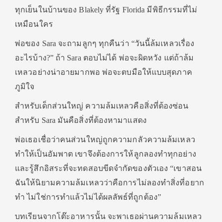
ทุกเย็นในบ้านของ Blakely ที่รัฐ Florida มีพิธีกรรมที่ไม่
เหมือนใคร
พ่อของ Sara จะถามลูกๆ ทุกคืนว่า “วันนี้ล้มเหลวเรื่อง
อะไรบ้าง?” ถ้า Sara ตอบไม่ได้ พ่อจะผิดหวัง แต่ถ้าล้ม
เหลวอย่างน่าอายมากพอ พ่อจะตบมือให้แบบสุดภาค
ภูมิใจ
สำหรับเด็กส่วนใหญ่ ความล้มเหลวคือสิ่งที่ต้องซ่อน
สำหรับ Sara มันคือสิ่งที่ต้องหามาแสดง
พ่อเธอเชื่อว่าคนส่วนใหญ่ถูกความกลัวความล้มเหลว
ทำให้เป็นอัมพาต เขาจึงต้องการให้ลูกลองทำทุกอย่าง
และรู้สึกอิสระที่จะทดสอบขีดจำกัดของตัวเอง “เขาสอน
ฉันให้นิยามความล้มเหลวว่าคือการไม่ลองทำสิ่งที่อยาก
ทำ ไม่ใช่การทำแล้วไม่ได้ผลลัพธ์ที่ถูกต้อง”
บทเรียนจากโต๊ะอาหารนั้น จะพาเธอผ่านความล้มเหลว