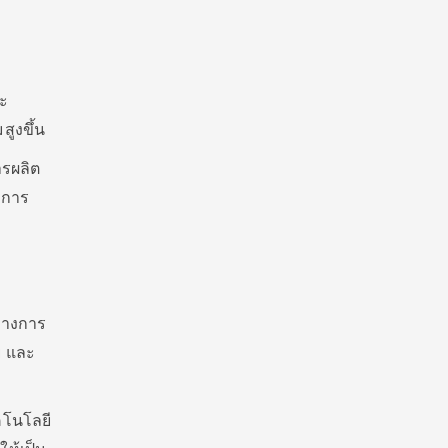
ละ
ูงขึ้น
ารผลิต
งการ
ทางการ
ี และ
โนโลยี