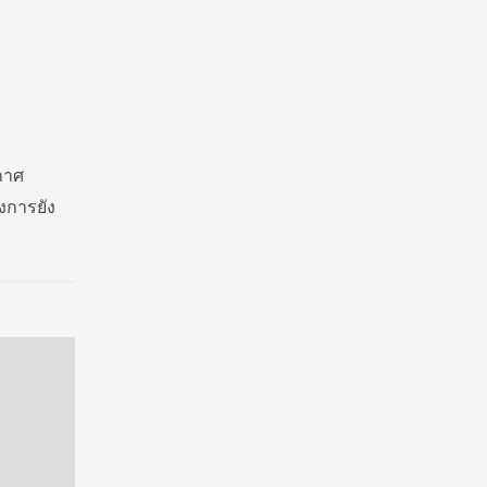
กาศ
งการยัง