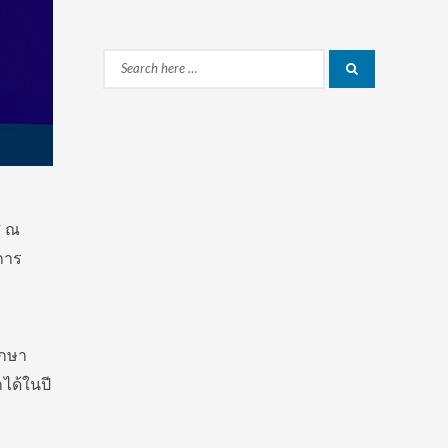
Search
Search
for:
” ณ
การ
ึกษา
ได้ในปี