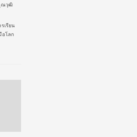
ณวุฒิ
รเรียน
บมือโลก