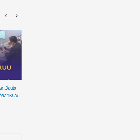
ทุนรัฐบาลอังกฤษ Chevening Scholarship
NMU Ope
2027/2028 เปิดรับสมัครแล้ว! เรียนต่อ ป.โท ฟรี
เต็มจำนวน พร้อมค่าครองชีพ ไม่มีข้อผูกพัน
ทางการเงิน
ดเงื่อนไข
ิจัยลดหย่อน