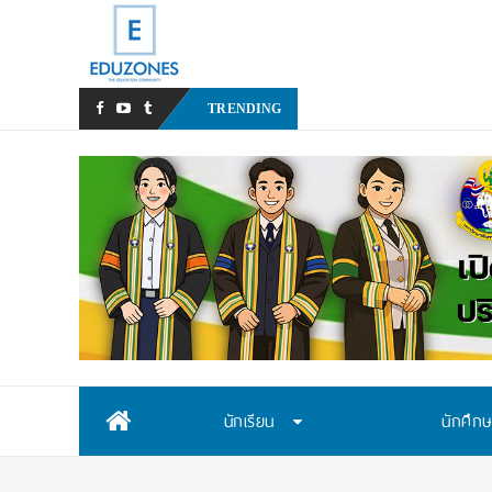
มทร.กรุงเทพ โต้ข่าวเท็จ! ยัน
TRENDING
Skip
นักเรียน
นักศึก
to
content