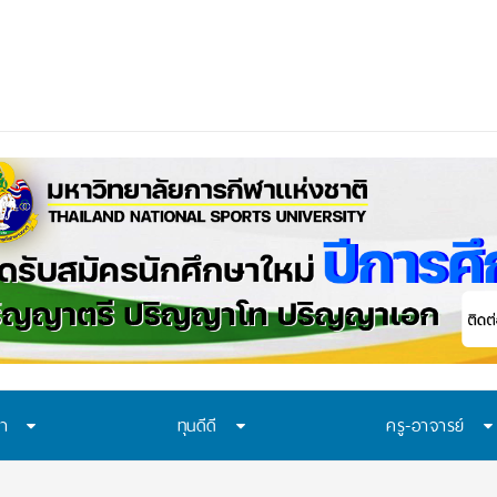
 MOU-หลักสูตร-วีซ่
ษา
ทุนดีดี
ครู-อาจารย์