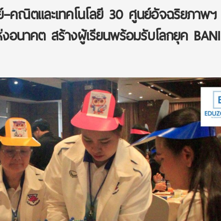
์–คณิตและเทคโนโลยี 30 ศูนย์อัจฉริยภาพฯ ท
ห่งอนาคต สร้างผู้เรียนพร้อมรับโลกยุค BANI