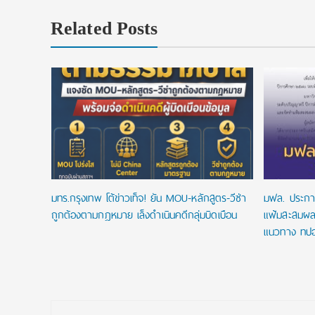
Related Posts
มทร.กรุงเทพ โต้ข่าวเท็จ! ยัน MOU-หลักสูตร-วีซ่า
มฟล. ประกา
ถูกต้องตามกฎหมาย เล็งดำเนินคดีกลุ่มบิดเบือน
แฟ้มสะสมผล
แนวทาง ทปอ
Post