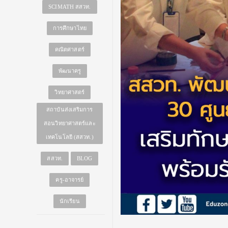
SCIMATH สสวท.
การศึกษาไทย
คณิตศาสตร์
พัฒนาครู
วิทยาศาสตร์
สถาบันส่งเสริมการ
สอนวิทยาศาสตร์และ
เทคโนโลยี (สสวท.)
สสวท.
BLOG
ครู-อาจารย์
นักเรียน