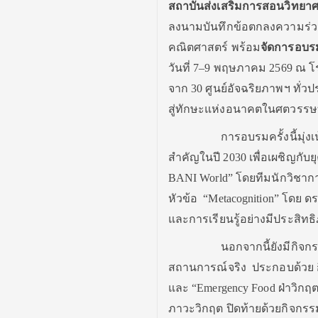
สถาบันส่งเสริมการสอนวิทยา
ลงนามบันทึกข้อตกลงความร่วม
คณิตศาสตร์ พร้อม
จัดการอบรม
วันที่ 7–9 พฤษภาคม 2569 ณ โร
จาก 30 ศูนย์อัจฉริยภาพฯ ทั่ว
สู่ทักษะแห่งอนาคตในศตวรรษที
การอบรมครั้งนี้มุ่งเน้นก
สำคัญในปี 2030 เพื่อเผชิญกับย
BANI World” โดยทีมนักวิชาก
หัวข้อ “Metacognition” โดย 
และการเรียนรู้อย่างมีประสิทธ
นอกจากนี้ยังมีกิจกรรมเชิงป
สถานการณ์จริง ประกอบด้วย ก
และ “Emergency Food ฝ่าวิกฤ
ภาวะวิกฤต ปิดท้ายด้วยกิจกรรม “