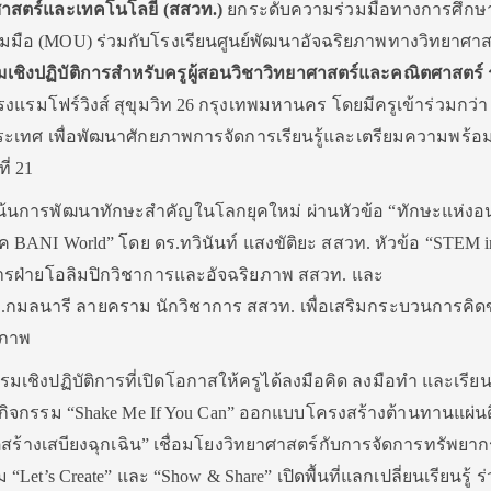
ศาสตร์และเทคโนโลยี (สสวท.)
ยกระดับความร่วมมือทางการศึกษา 
มือ (MOU) ร่วมกับโรงเรียนศูนย์พัฒนาอัจฉริยภาพทางวิทยาศา
เชิงปฏิบัติการสำหรับครูผู้สอนวิชาวิทยาศาสตร์และคณิตศาสตร์
งแรมโฟร์วิงส์ สุขุมวิท 26 กรุงเทพมหานคร โดยมีครูเข้าร่วมกว่า
ประเทศ เพื่อพัฒนาศักยภาพการจัดการเรียนรู้และเตรียมความพร้อมผ
่ 21
ารพัฒนาทักษะสำคัญในโลกยุคใหม่ ผ่านหัวข้อ “ทักษะแห่งอน
ุค BANI World” โดย ดร.ทวินันท์ แสงขัติยะ สสวท. หัวข้อ “STEM i
ารฝ่ายโอลิมปิกวิชาการและอัจฉริยภาพ สสวท. และ
ดร.กมลนารี ลายคราม นักวิชาการ สสวท. เพื่อเสริมกระบวนการคิดขั
ิภาพ
ฏิบัติการที่เปิดโอกาสให้ครูได้ลงมือคิด ลงมือทำ และเรียนรู
ิจกรรม “Shake Me If You Can” ออกแบบโครงสร้างต้านทานแผ่น
ตสร้างเสบียงฉุกเฉิน” เชื่อมโยงวิทยาศาสตร์กับการจัดการทรัพยา
Let’s Create” และ “Show & Share” เปิดพื้นที่แลกเปลี่ยนเรียนรู้ ร