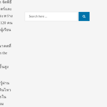
จัดพิธี
สตร์และ
ระหว่าง
Search
Search
 120 คน
for:
ู้เรียน
าคตที่
n the
้นสูง
้ผ่าน
ดินไหว
กรใน
่วม