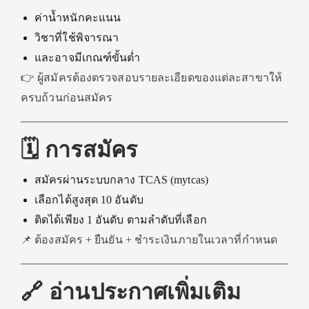
ค่าน้ำหนักคะแนน
วิชาที่ใช้พิจารณา
และอาจมีเกณฑ์ขั้นต่ำ
👉 ผู้สมัครต้องตรวจสอบรายละเอียดของแต่ละสาขาให้
ครบถ้วนก่อนสมัคร
🗓️ การสมัคร
สมัครผ่านระบบกลาง TCAS (mytcas)
เลือกได้สูงสุด 10 อันดับ
ติดได้เพียง 1 อันดับ ตามลำดับที่เลือก
📌 ต้องสมัคร + ยืนยัน + ชำระเงินภายในเวลาที่กำหนด
🔗 อ่านประกาศเพิ่มเติม