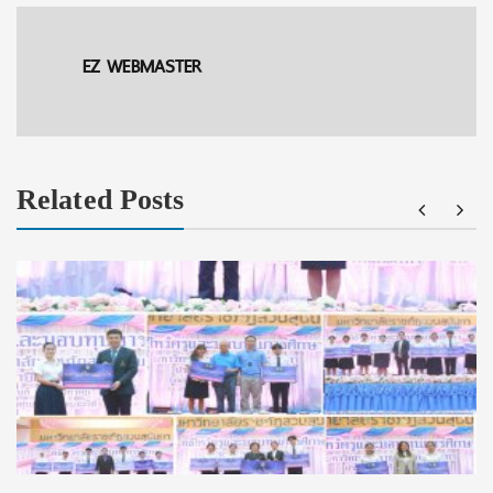
EZ WEBMASTER
Related Posts