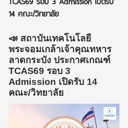
TCAS69 รอบ 3 Admission เปิดรับ
14 คณะ/วิทยาลัย
📣
สถาบันเทคโนโลยี
พระจอมเกล้าเจ้าคุณทหาร
ลาดกระบัง
ประกาศเกณฑ์
TCAS69 รอบ 3
Admission เปิดรับ 14
คณะ/วิทยาลัย