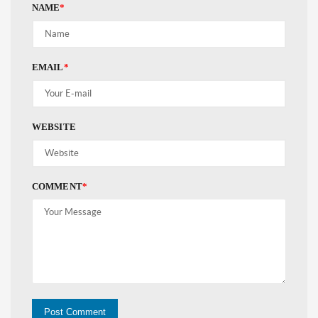
NAME
*
EMAIL
*
WEBSITE
COMMENT
*