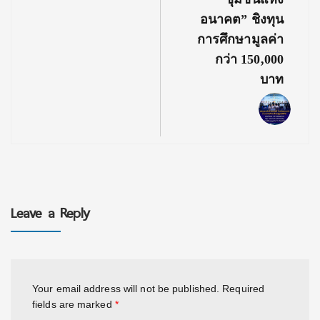
อนาคต” ชิงทุน
การศึกษามูลค่า
กว่า 150,000
บาท
Leave a Reply
Your email address will not be published.
Required
fields are marked
*