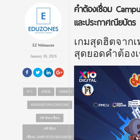
คำต้องเชื่อม Camp
และประกาศณียบัตร
เกมสุดฮิตจากเท
EZ Webmaster
สุดยอดคำต้องเช
January 30, 2026
#71
#DEK
#DEK72
#KHAMTONGCHUEAM
#คำต้องเชื่อม
#คำต้อง
เชื่อมCAMPUSTOURNAMENT