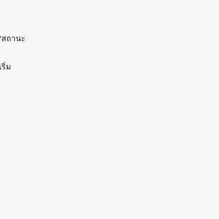
 “สถานะ
ริ่ม