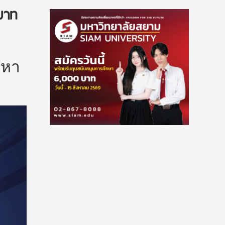
บาท
์หา