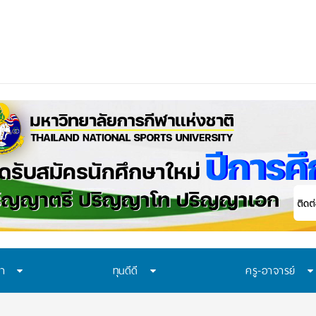
อก “ทุน พสวท.” และ
ษา
ทุนดีดี
ครู-อาจารย์