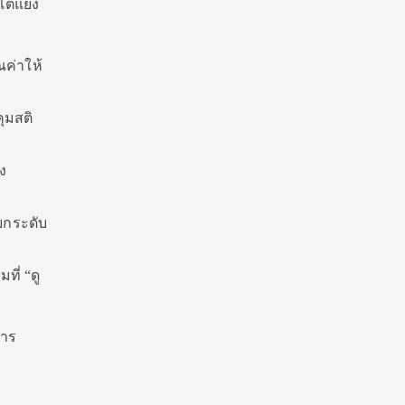
ต้แย้ง
ณค่าให้
คุมสติ
ง
ยกระดับ
ที่ “ดู
การ