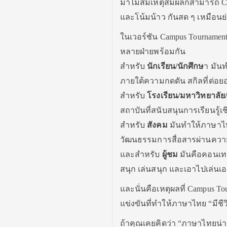
มาไม่สมเหตุสมผลก็สามารถ Chall
และโน้มน้าว กันสด ๆ เหมือนย่
ในเวอร์ชัน Campus Tournament โ
หลายฝ่ายพร้อมกัน
สำหรับ
นักเรียน/นักศึกษ
า มันท
ภายใต้ความกดดัน สกิลที่ต่อย
สำหรับ
โรงเรียน/มหาวิทยาลัย
สถาบันที่สนับสนุนการเรียนรู้เ
สำหรับ
สังคม
มันทำให้ภาษาไทย
วัฒนธรรมการสื่อสารผ่านควา
และสำหรับ
ผู้ชม
มันคือคอนเทนต
สนุก เล่นสนุก และเอาไปเล่นเอ
และนั่นคือเหตุผลที่ Campus To
แข่งขันที่ทำให้ภาษาไทย “มีชี
ถ้าคุณเคยคิดว่า “ภาษาไทยน่าเ