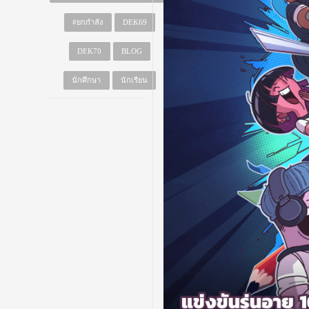
#ยกกำลัง
DEK69
DEK70
BLOG
นักศึกษา
นักเรียน