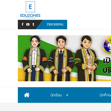
สสวท. เปิดรับสมัครสอบคัดเลื
TRENDING
Skip
นักเรียน
นักศึก
to
content