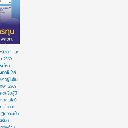
ร่วมป้องกัน “ภัยเงียบ” ในเด็กไทย: ดานอน
“อนาคตของล
ประเทศไทย ร่วมกับภาครัฐ เพื่อรณรงค์ป้องกันและ
!!! เปิดมุ
ขยายการเข้าถึงการคัดกรองโลหิตจางจากการขาด
จีน
ธาตุเหล็กในเด็ก
 พสวท.” และ
ษา 2569
่นใหม่
เทคโนโลยี
ษาอยู่ในชั้น
ศึกษา 2569
งเสริมผู้มี
เทคโนโลยี
าย จำนวน
สู่ความเป็น
งเรียน
กยภาพด้าน