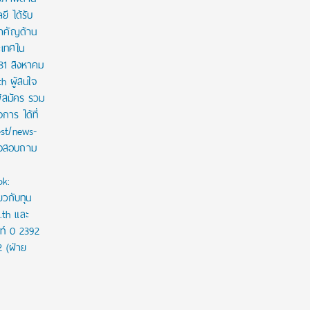
ี ได้รับ
สำคัญด้าน
ะเทศใน
 31 สิงหาคม
th ผู้สนใจ
ู้สมัคร รวม
าร ได้ที่
est/news-
ใจสอบถาม
ok:
ยวกับทุน
c.th และ
ท์ 0 2392
2 (ฝ่าย