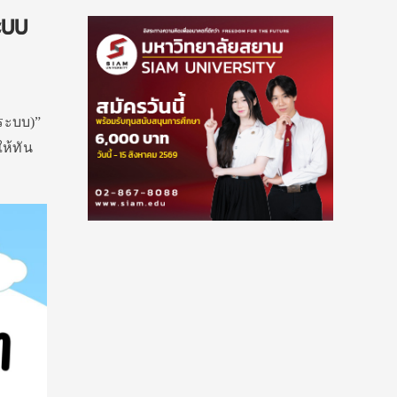
ะบบ
ระบบ)”
ห้ทัน