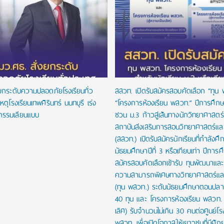
งยกระดับความปลอดภัยโรงเรียนทั่ว
สสวท. เปิดรับสมัครสอบคัดเลือก “ทุน
หตุโรงเรียนเทพศิรินทร์ นนทบุรี เร่ง
“โครงการห้องเรียน พสวท.” ปีการศึก
กรรมเลียนแบบ
ชวน ม.3 ก้าวสู่เส้นทางนักวิทยาศาสตร์รุ
สถาบันส่งเสริมการสอนวิทยาศาสตร์และ
(สสวท.) เปิดรับสมัครนักเรียนที่กำลังศึก
มัธยมศึกษาปีที่ 3 หรือเทียบเท่า ปีการ
สมัครสอบคัดเลือกเข้ารับ ทุนพัฒนาและส่
ความสามารถพิเศษทางวิทยาศาสตร์และ
(ทุน พสวท.) ระดับมัธยมศึกษาตอนปล
40 ทุน และ โครงการห้องเรียน พสวท. (
เลิศ) รับจำนวนไม่เกิน 30 คนต่อศูนย์โร
พสวท. เพื่อเปิดโอกาสให้เยาวชนที่มีศั