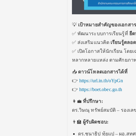
💡
เป้าหมายสำคัญของเอกสารน
✅ พัฒนาระบบการเรียนรู้ที่
ยืด
✅ ส่งเสริมแนวคิด
เรียนรู้ตลอด
✅ เปิดโอกาสให้นักเรียน โด
หลากหลายแหล่ง ตามศักยภาพ
📥
ดาวน์โหลดเอกสารได้ที่
👉
https://url.in.th/oYpGn
👉
https://boet.obec.go.th
👩‍💼
ที่ปรึกษา:
ดร.วิษณุ ทรัพย์สมบัติ – รองเ
👨‍🏫
ผู้รับผิดชอบ:
ดร.ชนาธิป ทุ้ยแป – ผอ.สทศ