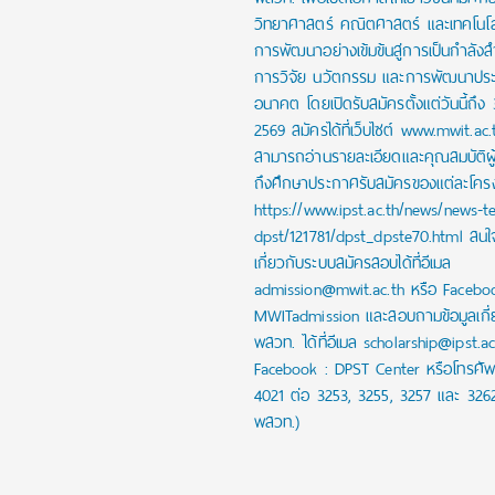
วิทยาศาสตร์ คณิตศาสตร์ และเทคโนโลย
การพัฒนาอย่างเข้มข้นสู่การเป็นกำลัง
การวิจัย นวัตกรรม และการพัฒนาปร
อนาคต โดยเปิดรับสมัครตั้งแต่วันนี้ถึง
2569 สมัครได้ที่เว็บไซต์ www.mwit.ac.
สามารถอ่านรายละเอียดและคุณสมบัติผ
ถึงศึกษาประกาศรับสมัครของแต่ละโครงก
https://www.ipst.ac.th/news/news-t
dpst/121781/dpst_dpste70.html สน
เกี่ยวกับระบบสมัครสอบได้ที่อีเมล
admission@mwit.ac.th หรือ Facebo
MWITadmission และสอบถามข้อมูลเกี่
พสวท. ได้ที่อีเมล scholarship@ipst.a
Facebook : DPST Center หรือโทรศัพ
4021 ต่อ 3253, 3255, 3257 และ 326
พสวท.)