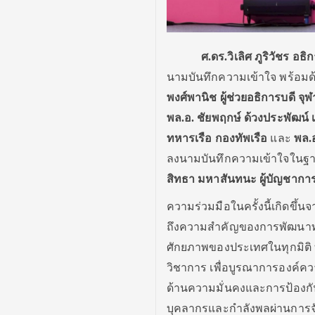
ศ.ดร.วิเลิศ ภูริวัชร
อธิก
นามบันทึกความเข้าใจ พร้อมด
พงศ์พานิช ผู้ช่วยอธิการบดี จุ
พล.อ. ชัยพฤกษ์ ด้วงประพัฒน์
ทหารเรือ กองทัพเรือ
และ
พล.อ
ลงนามบันทึกความเข้าใจในฐ
สิทธา มหาสันทนะ ผู้บัญชากา
ความร่วมมือในครั้งนี้เกิดข
ถึงความสำคัญของการพัฒนาทร
ศักยภาพของประเทศในทุกมิติ 
วิชาการ เพื่อบูรณาการองค์คว
ด้านความมั่นคงและการป้องกั
บุคลากรและกำลังพลผ่านการจัด