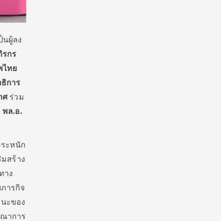
็นผู้ลง
ถิรกร
ัพไทย
าธิการ
าศ
ร่วม
ะ
พล.อ.
ตระหนัก
ิมสร้าง
อทาง
บภารกิจ
รถนะของ
ูรณาการ