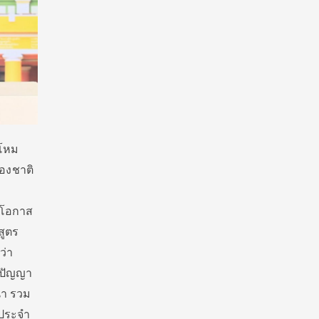
โหม
องชาติ
อ
มีโอกาส
สูตร
ว่า
ะปัญญา
นำ รวม
ดประจำ