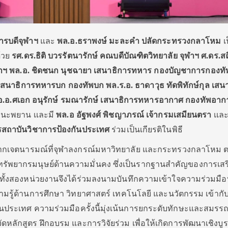
ารบดีจุฬาฯ
และ
พล.อ.ธราพงษ์ มะละคำ
ปลัดกระทรวงกลาโหม
เป
้วย
รศ.ดร.ธิติ บวรรัตนารักษ์
คณบดีบัณฑิตวิทยาลัย จุฬาฯ
ศ.ดร.ส
ฬาฯ
พล.อ. ชิดชนก นุชฉายา เสนาธิการทหาร กองบัญชาการกองท
เสนาธิการทหารบก กองทัพบก
พล.ร.อ. ธาดาวุธ
ทัดพิทักษ์กุล
เสน
.อ.ศเอก อนุรักษ์ รมณารักษ์
เสนาธิการทหารอากาศ กองทัพอาก
านะพยาน เเละมี
พล.อ อัฐพงศ์ พิชญาภรณ์ เจ้ากรมเสมียนตรา
เเล
รสถาบันวิชาการป้องกันประเทศ
ร่วมเป็นเกียรติในพิธี
ึ้นจากเจตนารมณ์ที่จุฬาลงกรณ์มหาวิทยาลัย และกระทรวงกลาโหม 
ัพยากรมนุษย์ด้านความมั่นคง ซึ่งเป็นรากฐานสำคัญของการเสร
ทั้งสองหน่วยงานจึงได้ร่วมลงนามบันทึกความเข้าใจความร่วมมื
ามรู้ด้านการศึกษา วิทยาศาสตร์ เทคโนโลยี และนวัตกรรม เข้ากั
นประเทศ ความร่วมมือครั้งนี้มุ่งเน้นการยกระดับทักษะและสมร
หลักสูตร ฝึกอบรม และการวิจัยร่วม เพื่อให้เกิดการพัฒนาเชิงบ