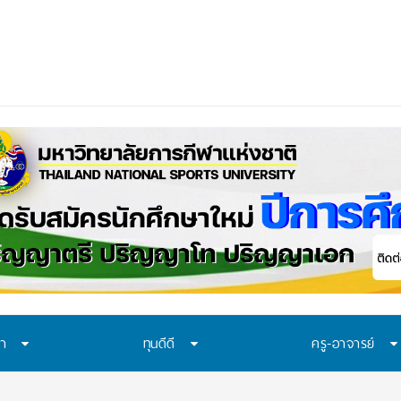
ือก “ทุน พสวท.” และ “โครงการ
ษา
ทุนดีดี
ครู-อาจารย์