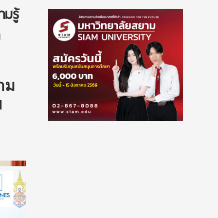
มรู้
่
าม
พ