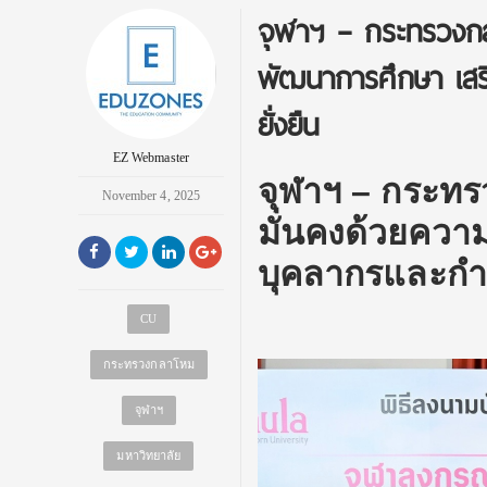
จุฬาฯ – กระทรวงกล
พัฒนาการศึกษา เสร
ยั่งยืน
EZ Webmaster
จุฬาฯ – กระท
November 4, 2025
มั่นคงด้วยความ
บุคลากรและกำลั
CU
กระทรวงกลาโหม
จุฬาฯ
มหาวิทยาลัย