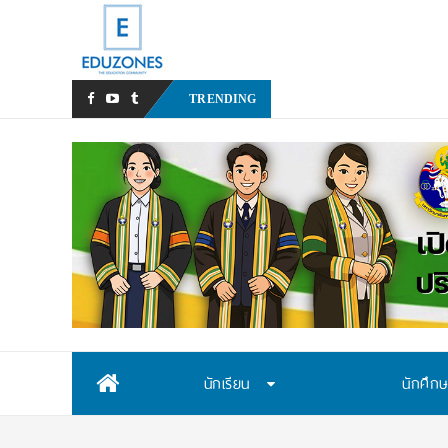
สสวท. เปิดรับสมัครสอบคัดเล
TRENDING
Skip
นักเรียน
นักศึก
to
content