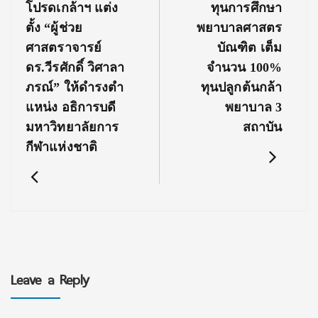
Previous
Next
โปรดเกล้าฯ แต่ง
ทุนการศึกษา
Post:
Post:
ตั้ง “ผู้ช่วย
พยาบาลศาสตร
ศาสตราจารย์
บัณฑิต เต็ม
ดร.วีรศักดิ์ วิศาลา
จำนวน 100%
ภรณ์” ให้ดํารงตํา
ทุนปลูกต้นกล้า
แหน่ง อธิการบดี
พยาบาล 3
มหาวิทยาลัยการ
สถาบัน
กีฬาแห่งชาติ
Leave a Reply