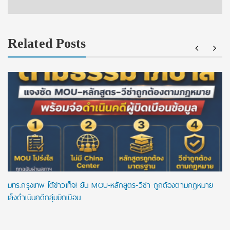
Related Posts
มทร.กรุงเทพ โต้ข่าวเท็จ! ยัน MOU-หลักสูตร-วีซ่า ถูกต้องตามกฎหมาย
เล็งดำเนินคดีกลุ่มบิดเบือน