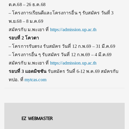
ต.ค.68 – 26 ธ.ค.68
– โครงการเรียนดีและโครงการอื่น ๆ รับสมัคร วันที่ 3
พ.ย.68 – 8 ม.ค.69
สมัครกับ ม.พะเยา ที่
https://admission.up.ac.th
รอบที่ 2
โควตา
– โครการรับตรง รับสมัคร วันที่ 12 ก.พ.69 – 31 มี.ค.69
– โครงการอื่น ๆ รับสมัคร วันที่ 12 ก.พ.69 – 4 มี.ค.69
สมัครกับ ม.พะเยา ที่
https://admission.up.ac.th
รอบที่ 3
แอดมิชชัน
รับสมัคร วันที่ 6-12 พ.ค.69 สมัครกับ
ทปอ. ที่
mytcas.com
EZ WEBMASTER