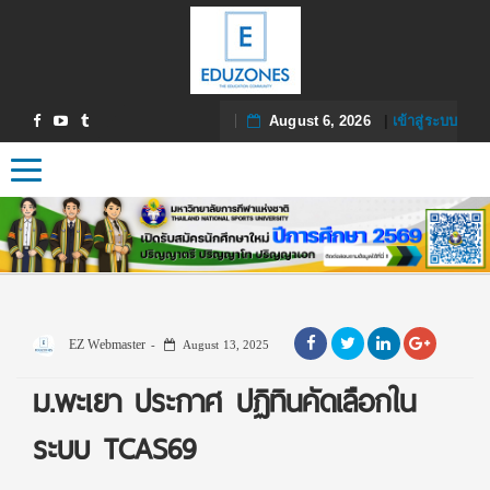
August 6, 2026
|
เข้าสู่ระบบ
Toggle navigation
EZ Webmaster
August 13, 2025
ม.พะเยา ประกาศ ปฏิทินคัดเลือกใน
ระบบ TCAS69