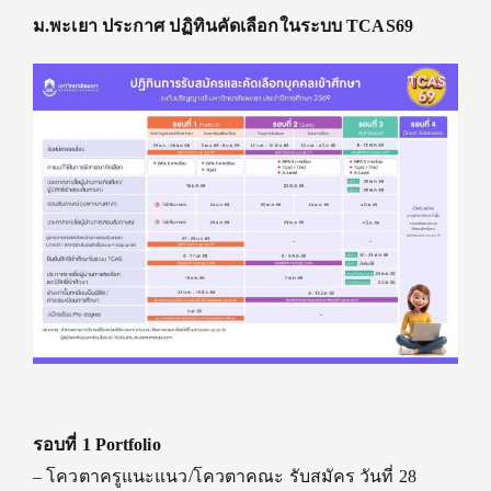
ม.พะเยา ประกาศ ปฏิทินคัดเลือกในระบบ
TCAS69
รอบที่ 1
Portfolio
– โควตาครูแนะแนว/โควตาคณะ รับสมัคร วันที่ 28