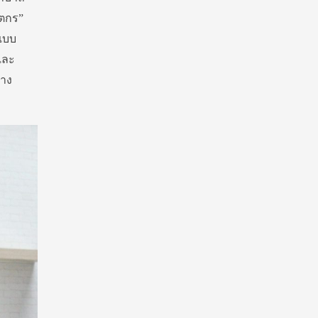
ัตกร”
กแบบ
และ
้าง