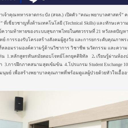
าเจ้าคุณทหารลาดกระบัง (สจล.) เปิดตัว “คณะพยาบาลศาสตร์” 
” ที่เชี่ยวชาญ
ทั้งด้านเทคโนโลยี (
Technical Skills)
และทักษะความ
ทย์ความท้าทายของระบบสุขภาพไทยในศตวรรษที่ 21 หวังลดปัญห
 การรองรับโครงสร้างสังคมผู้สูงวัย และการยกระดับคุณภาพร
่
หลอมรวมองค์ความรู้ด้านวิชาการ วิชาชีพ นวัตกรรม และความ
เด่น 1.หลักสูตรทันสมัยตอบโจทย์โลกยุคดิจิทัล 2
.
เรียนรู้ผ่านห้องป
้ำ
3.การฝึกภาคสนามสุดเข้มข้น 4.โปรแกรม Student Exchange 1
มนุษย์
เพื่อสร้างพยาบาลคุณภาพที่พร้อมดูแลผู้ป่วยด้วยหัวใจเอื้อ