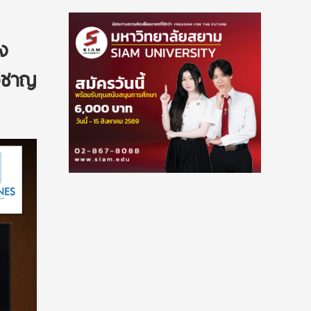
ง
่ยวชาญ