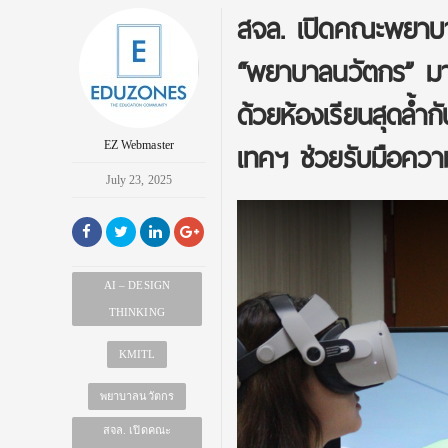
สจล. เปิดคณะพยาบาล
“พยาบาลนวัตกร” มา
ด้วยห้องเรียนสุดล้ำก
เทคฯ ช่วยรับมือคว
EZ Webmaster
July 23, 2025
AI – DESIGN
THINKING
KMITL
พยาบาลนวัตกร
สจล. เปิดคณะ