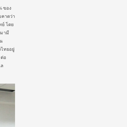
0% ของ
ดยคาดว่า
ย์ โดย
นมามี
็น
ไทยอยู่
ต่อ
แล