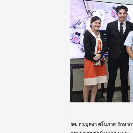
ผศ. ดร.บุหงา ตโนภาส รักษา
ทหารลาดกระบัง (สจล.)
กล่าว