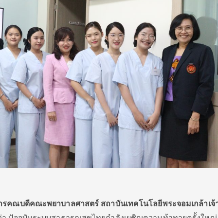
การคณบดีคณะพยาบาลศาสตร์ สถาบันเทคโนโลยีพระจอมเกล้าเจ้
ว่า ปัจจุบันระบบสาธารณสุขไทยกำลังเผชิญความท้าทายครั้งใหญ่