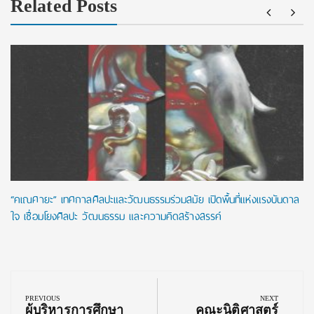
Related Posts
“คเณศายะ” เทศกาลศิลปะและวัฒนธรรมร่วมสมัย เปิดพื้นที่แห่งแรงบันดาล
ใจ เชื่อมโยงศิลปะ วัฒนธรรม และความคิดสร้างสรรค์
Post
navigation
PREVIOUS
NEXT
Previous
Next
ผู้บริหารการศึกษา
คณะนิติศาสตร์