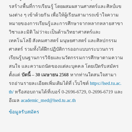
รสร้างพื้
นที่การเรียนรู้ โดยผสมผสานศาสตร์และศิลป์แข
นงต่
าง ๆ เข้าด้วยกัน เพื่อให้ผู้เรียนสามารถเข้
าใจความ
หมายของการเรียนรู้
และการศึกษาจากหลากหลายสาขา
วิ
ชาและมิติ ไม่ว่าจะเป็นด้านวิทยาศาสตร์
และ
เทคโนโลยี สังคมศาสตร์ มนุษยศาสตร์ และศิลปกรรม
ศาสตร์ รวมทั้งได้ฝึกปฏิบัติ
การออกแบบกระบวนการ
เรียนรู้
บนฐานการวิจัยและนวัตกรรมการศึ
กษาตามความ
สนใจ และความถนัดของแต่ละบุคคล โดยเปิดรับสมัคร
ตั้งแต่
บัดนี้ – 30 เมษายน 2568
หากท่านใดสนใจสามา
รถอ่
านรายละเอียดเพิ่มเติมได้ที่ เว็บไซต์
https://lsed.tu.ac.
th/
หรือสอบถามได้ที่เบอร์ 0-2696-6729
,
0-2696-6719 และ
อีเมล
academic_med@lsed.tu.
ac.th
ข้อมูลรับสมัคร