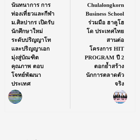
Post:
Post:
นันทนาการ การ
Chulalongkorn
ท่องเที่ยวและกีฬา
Business School
ม.ศิลปากร เปิดรับ
ร่วมมือ ฮาคูโฮ
นักศึกษาใหม่
โด ประเทศไทย
ระดับปริญญาโท
สานต่อ
และปริญญาเอก
โครงการ HIT
มุ่งสู่บัณฑิต
PROGRAM ปี 2
คุณภาพ ตอบ
ตอกย้ำสร้าง
โจทย์พัฒนา
นักการตลาดตัว
ประเทศ
จริง