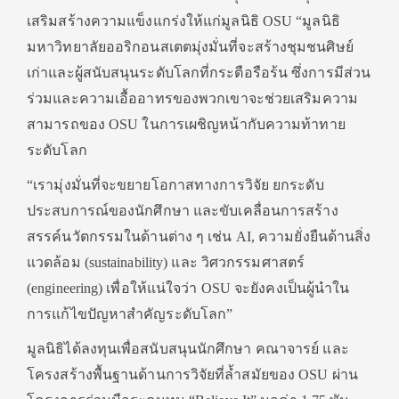
เสริมสร้างความแข็งแกร่
งให้แก่มูลนิธิ OSU “มูลนิธิ
มหาวิทยาลัยออริ
กอนสเตตมุ่งมั่นที่จะสร้างชุ
มชนศิษย์
เก่าและผู้สนับสนุนระดั
บโลกที่กระตือรือร้น ซึ่งการมีส่วน
ร่วมและความเอื้
ออาทรของพวกเขาจะช่วยเสริ
มความ
สามารถของ OSU ในการเผชิญหน้ากับความท้
าทาย
ระดับโลก
“เรามุ่งมั่นที่
จะขยายโอกาสทางการวิจัย ยกระดับ
ประสบการณ์ของนักศึกษา และขับเคลื่อนการสร้าง
สรรค์นวั
ตกรรมในด้านต่าง ๆ เช่น AI, ความยั่งยืนด้านสิ่ง
แวดล้อม (sustainability) และ วิศวกรรมศาสตร์
(engineering) เพื่อให้แน่ใจว่า OSU จะยังคงเป็นผู้
นำใน
การแก้ไขปัญหาสำคัญระดั
บโลก”
มูลนิธิได้ลงทุนเพื่อสนับสนุนนั
กศึกษา คณาจารย์ และ
โครงสร้างพื้นฐานด้านการวิจั
ยที่ล้ำสมัยของ OSU ผ่าน