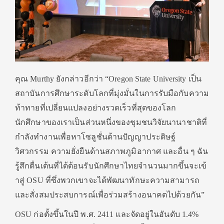
คุณ Murthy ยังกล่าวอีกว่า “Oregon State University เป็น
สถาบันการศึกษาระดับโลกที่
มุ่งมั่นในการรับมือกับความ
ท้
าทายที่เปลี่ยนแปลงอย่างรวดเร็
วที่สุดของโลก
นักศึกษาของเราเป็นส่วนหนึ่
งของชุมชนวิจัยนานาชาติที่
กำลั
งทำงานเพื่อหาโซลูชั่นด้านปั
ญญาประดิษฐ์
วิศวกรรม ความยั่งยืนด้านสภาพภูมิอากาศ และอื่น ๆ ฉัน
รู้สึกตื่นเต้นที่ได้ต้อนรั
บนักศึกษาไทยจำนวนมากขึ้นจะเข้
าสู่ OSU ที่ซึ่งพวกเขาจะได้พัฒนาทั
กษะความสามารถ
และสั่
งสมประสบการณ์เพื่อร่วมสร้
างอนาคตไปด้วยกัน”
OSU ก่อตั้งขึ้นในปี พ.ศ. 2411 และจัดอยู่ในอันดับ 1.4%