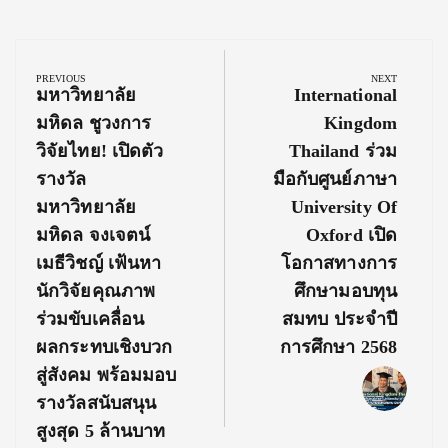
Post
navigation
PREVIOUS
NEXT
Previous
Next
มหาวิทยาลัย
International
Post:
Post:
มหิดล ชูวงการ
Kingdom
วิจัยไทย! เปิดตัว
Thailand ร่วม
รางวัล
มือกับศูนย์ภาษา
มหาวิทยาลัย
University Of
มหิดล จงเจตน์
Oxford เปิด
เมธีวิชญ์ เฟ้นหา
โอกาสทางการ
นักวิจัยคุณภาพ
ศึกษามอบทุน
ร่วมขับเคลื่อน
สมทบ ประจำปี
ผลกระทบเชิงบวก
การศึกษา 2568
สู่สังคม พร้อมมอบ
รางวัลสนับสนุน
สูงสุด 5 ล้านบาท