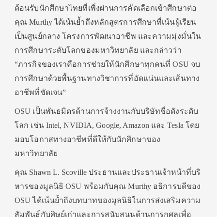
ต้อนรับนักศึกษาไทยที่เพิ่
งผ่านการคัดเลือกเข้าศึกษาต่อ
คุณ Murthy ได้เน้นย้ำถึงหลักสูตรการศึ
กษาที่เน้นผู้เรียน
เป็นศูนย์
กลาง โครงการพัฒนาอาชีพ และความมุ่งมั่นใน
การศึกษาระดั
บโลกของมหาวิทยาลัย และกล่าวว่า
“ภารกิจของเราคือการช่วยให้นั
กศึกษาทุกคนที่ OSU จบ
การศึกษาด้วยพื้นฐานทางวิ
ชาการที่อัดแน่นและเส้นทาง
อาชี
พที่ชัดเจน”
OSU เป็นพันธมิตรด้านการจ้างงานกั
บบริษัทชื่อดังระดับ
โลก เช่น Intel, NVIDIA, Google, Amazon และ Tesla โดย
มอบโอกาสทางอาชีพที่ดีให้กั
บนักศึกษาของ
มหาวิทยาลัย
คุณ Shawn L. Scoville ประธานและประธานเจ้าหน้าที่บริ
หารของมูลนิธิ OSU พร้อมกับคุณ Murthy อธิการบดีของ
OSU ได้เน้นย้ำถึงบทบาทของมูลนิธิ
ในการส่งเสริมความ
สัมพันธ์กับศิ
ษย์เก่าและการสนับสนุนด้านการกุ
ศลเพื่อ