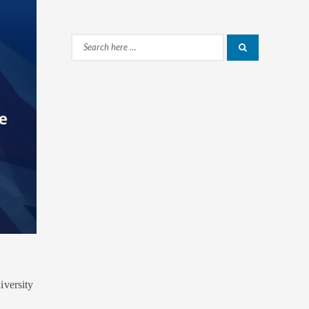
Search
Search
for:
versity