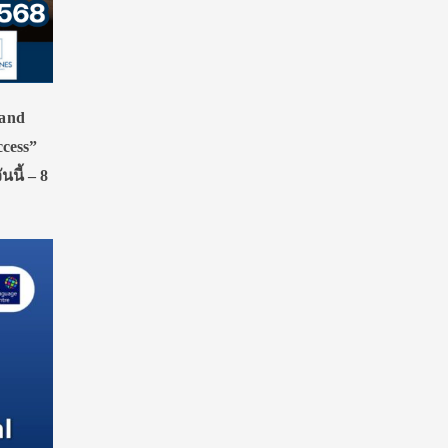
land
ccess”
นี้ – 8