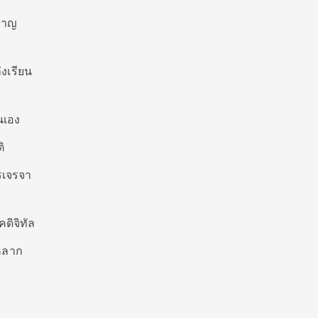
ชาญ
งเรียน
นเอง
ิ
รเจรจา
ดิจิทัล
มหลาก