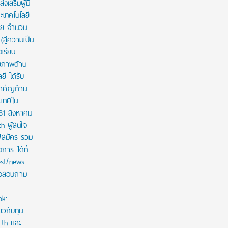
งเสริมผู้มี
เทคโนโลยี
าย จำนวน
สู่ความเป็น
งเรียน
กยภาพด้าน
ี ได้รับ
สำคัญด้าน
ะเทศใน
 31 สิงหาคม
th ผู้สนใจ
ู้สมัคร รวม
าร ได้ที่
est/news-
ใจสอบถาม
ok:
ยวกับทุน
c.th และ