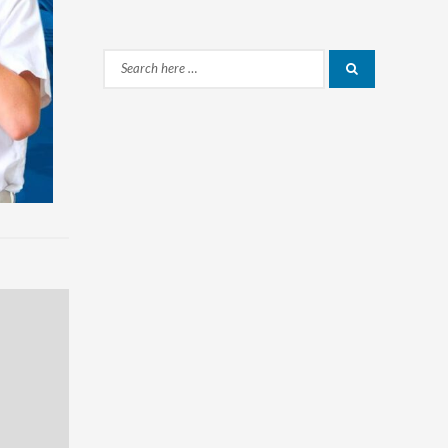
Search
Search
for: