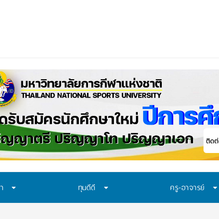
าควรเรียนรู้อะไร? 7 ระบบป้องกันที่โรงเรียนไทยควรมี
ษา
ทุนดีดี
ครู-อาจารย์