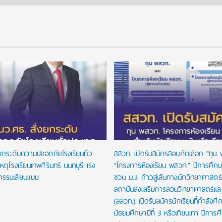
งยกระดับความปลอดภัยโรงเรียนทั่ว
สสวท. เปิดรับสมัครสอบคัดเลือก “ทุน
หตุโรงเรียนเทพศิรินทร์ นนทบุรี เร่ง
“โครงการห้องเรียน พสวท.” ปีการศึก
กรรมเลียนแบบ
ชวน ม.3 ก้าวสู่เส้นทางนักวิทยาศาสตร์รุ
สถาบันส่งเสริมการสอนวิทยาศาสตร์และ
(สสวท.) เปิดรับสมัครนักเรียนที่กำลังศึก
มัธยมศึกษาปีที่ 3 หรือเทียบเท่า ปีการ