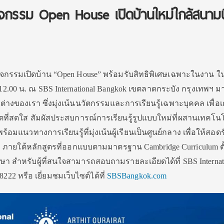
จกรรม Open House เปิดบ้านใหม่ใกล้สนามบ
ิจกรรมเปิดบ้าน “
Open House
” พร้อมรับสิทธิพิเศษเฉพาะในงาน ใ
12.00
น. ณ
SBS International Bangkok
เขตลาดกระบัง กรุงเทพฯ ม
ต่างของเรา ซึ่งมุ่งเน้นนวัตกรรมและการเรี
ยนรู้เฉพาะบุคคล เพื่อ
ที่สดใส สัมผัสประสบการณ์การเรียนรู้รู
ปแบบใหม่ที่ผสานเทคโนโ
ร้อมแนวทางการเรียนรู้ที่มุ่
งเน้นผู้เรียนเป็นศูนย์กลาง เพื่อให้สอดร
ภายใต้หลักสูตรที่
ออกแบบตามมาตรฐาน
Cambridge Curriculum
ต
า สำหรับผู้ที่
สนใจสามารถสอบถามรายละเอียดได้
ที่
SBS Internat
222 หรือ เยี่ยมชมเว็บไซต์ได้ที่
SBSBangkok.com