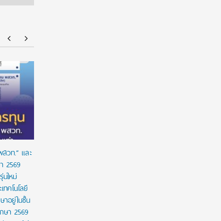
ร่วมป้องกัน “ภัยเงียบ” ในเด็กไทย: ดานอน
“อนาคตของล
ประเทศไทย ร่วมกับภาครัฐ เพื่อรณรงค์ป้องกันและ
!!! เปิดมุ
ขยายการเข้าถึงการคัดกรองโลหิตจางจากการขาด
จีน
ธาตุเหล็กในเด็ก
 พสวท.” และ
ษา 2569
่นใหม่
เทคโนโลยี
ษาอยู่ในชั้น
ศึกษา 2569