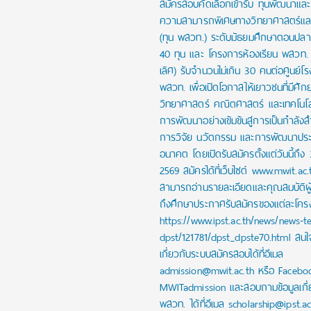
สมัครสอบคัดเลือกเข้ารับ ทุนพัฒนาและส่
ความสามารถพิเศษทางวิทยาศาสตร์และ
(ทุน พสวท.) ระดับมัธยมศึกษาตอนปล
40 ทุน และ โครงการห้องเรียน พสวท. (
เลิศ) รับจำนวนไม่เกิน 30 คนต่อศูนย์โร
พสวท. เพื่อเปิดโอกาสให้เยาวชนที่มีศั
วิทยาศาสตร์ คณิตศาสตร์ และเทคโนโลย
การพัฒนาอย่างเข้มข้นสู่การเป็นกำลัง
การวิจัย นวัตกรรม และการพัฒนาปร
อนาคต โดยเปิดรับสมัครตั้งแต่วันนี้ถึง
2569 สมัครได้ที่เว็บไซต์ www.mwit.ac.
สามารถอ่านรายละเอียดและคุณสมบัติผ
ถึงศึกษาประกาศรับสมัครของแต่ละโครงก
https://www.ipst.ac.th/news/news-t
dpst/121781/dpst_dpste70.html สน
เกี่ยวกับระบบสมัครสอบได้ที่อีเมล
admission@mwit.ac.th หรือ Facebo
MWITadmission และสอบถามข้อมูลเกี่
พสวท. ได้ที่อีเมล scholarship@ipst.a