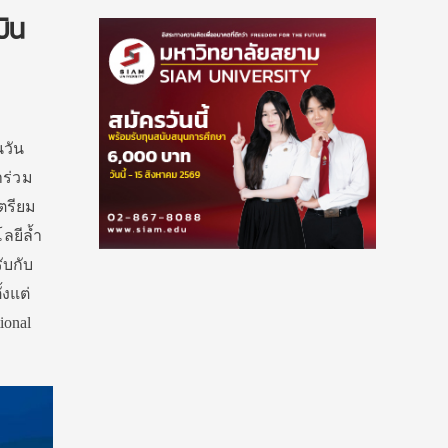
ิน
นวัน
าร่วม
เตรียม
ลยีล้ำ
ับกับ
ั้งแต่
ional