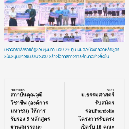
มหาวิทยาลัยราชภัฏสวนสุนันทา มอบ 29 ทุนแบบต่อเนื่องตลอดหลักสูตร
สนับสนุนเยาวชนเรียนจนจบ สร้างโอกาสทางการศึกษาอย่างยั่งยืน
Post
navigation
PREVIOUS
NEXT
Previous
Next
สถาบันคุณวุฒิ
ม.ธรรมศาสตร์
Post:
Post:
วิชาชีพ (องค์การ
รับสมัคร
มหาชน) ให้การ
รอบPortfolio
รับรอง 9 หลักสูตร
โครงการรับตรง
ฐานสมรรถนะ
เปิดรับ 18 คณะ