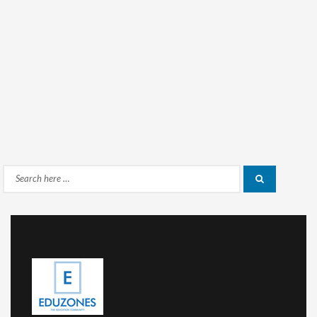
Search
Search
for: