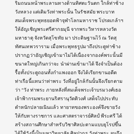
ริมถนนหน้าพระลานทางด้านทิศตะวันตก ใกล้ท่าช้าง
วังหลวง แต่เดิมวังท่าพระนั้น ในรัชสมัย พระบาท
สมเด็จพระพุทธยอดฟ้าจุฬาโลกมหาราช โปรดเกล้าฯ
ให้อัญเชิญพระศรีศากยมุนี จากพระวิหารหลวงวัด
มหาธาตุ จังหวัดสุโขทัย มา ประดิษฐานไว้ ณ วัดสุ
ทัศนเทพวราราม เมื่อพระพุทธรูปมาถึงประตูท่าช้าง
ปรากฏว่าอัญเชิญเข้ามาไม่ได้เนื่องจากองค์พระนั้นมี
ขนาดใหญ่เกินกว่าจะ นำผ่านเข้ามาได้ จึงจำเป็นต้อง
รื้อทั้งประตูถอนทั้งกำแพงออก จึงได้เรียกขานอดีต
ท่าเรือนี้แทนว่าท่าพระ วังที่อยู่ใกล้กันนั้นจึงเรียกตาม
ว่า “วัง ท่าพระ ภายหลังที่สมเด็จพระเจ้าบรมวงศ์เธอ
เจ้าฟ้ากรมพระยานริศรานุวัดติวงศ์ เสด็จไปประทับ
ตำหนักปลายเนินแล้ว ทายาทของพระองค์จึงขายวัง
ให้กับทางราชการ และศาสตราจารย์ศิลป์ พีระศรี ได้
สร้างสถานศึกษาสำหรับวิชาศิลปะตามแบบยุโรปขึ้น
ได้ใช้วังนี้เป็นมหาวิทยาลัย ศิลปากร วังท่าพระ จนถึง