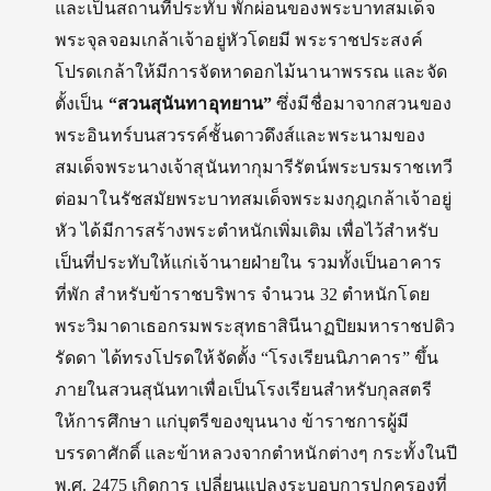
และเป็นสถานที่ประทับ พักผ่อนของพระบาทสมเด็จ
พระจุลจอมเกล้าเจ้าอยู่หัวโดยมี พระราชประสงค์
โปรดเกล้าให้มีการจัดหาดอกไม้นานาพรรณ และจัด
ตั้งเป็น
“สวนสุนันทาอุทยาน”
ซึ่งมีชื่อมาจากสวนของ
พระอินทร์บนสวรรค์ชั้นดาวดึงส์และพระนามของ
สมเด็จพระนางเจ้าสุนันทากุมารีรัตน์พระบรมราชเทวี
ต่อมาในรัชสมัยพระบาทสมเด็จพระมงกุฎเกล้าเจ้าอยู่
หัว ได้มีการสร้างพระตําหนักเพิ่มเติม เพื่อไว้สําหรับ
เป็นที่ประทับให้แก่เจ้านายฝ่ายใน รวมทั้งเป็นอาคาร
ที่พัก สําหรับข้าราชบริพาร จํานวน 32 ตําหนักโดย
พระวิมาดาเธอกรมพระสุทธาสินีนาฏปิยมหาราชปดิว
รัดดา ได้ทรงโปรดให้จัดตั้ง “โรงเรียนนิภาคาร” ขึ้น
ภายในสวนสุนันทาเพื่อเป็นโรงเรียนสําหรับกุลสตรี
ให้การศึกษา แก่บุตรีของขุนนาง ข้าราชการผู้มี
บรรดาศักดิ์ และข้าหลวงจากตําหนักต่างๆ กระทั้งในปี
พ.ศ. 2475 เกิดการ เปลี่ยนแปลงระบอบการปกครองที่