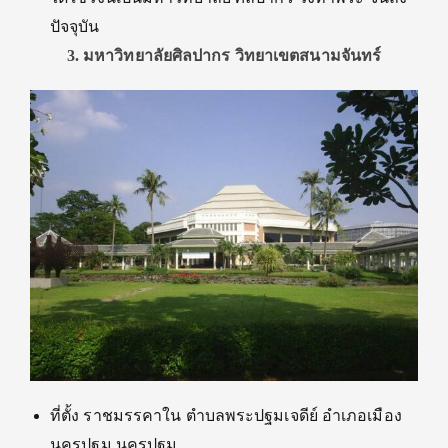
ปัจจุบัน
3. มหาวิทยาลัยศิลปากร วิทยาเขตสนามจันทร์
ที่ตั้ง ราชมรรคาใน ตำบลพระปฐมเจดีย์ อำเภอเมือง
นครปฐม นครปฐม