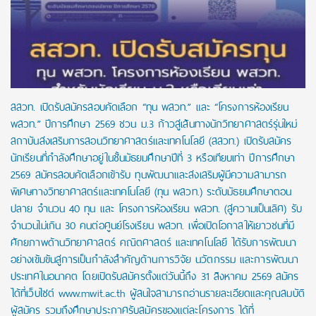
สสวท. เปิดรับสมัครสอบคัดเลือก “ทุน พสวท.” และ “โครงการห้องเรียน
พสวท.” ปีการศึกษา 2569 ชวน ม.3 ก้าวสู่เส้นทางนักวิทยาศาสตร์รุ่นใหม่
สถาบันส่งเสริมการสอนวิทยาศาสตร์และเทคโนโลยี (สสวท.) เปิดรับสมัคร
นักเรียนที่กำลังศึกษาอยู่ในชั้นมัธยมศึกษาปีที่ 3 หรือเทียบเท่า ปีการศึกษา
2569 สมัครสอบคัดเลือกเข้ารับ ทุนพัฒนาและส่งเสริมผู้มีความสามารถ
พิเศษทางวิทยาศาสตร์และเทคโนโลยี (ทุน พสวท.) ระดับมัธยมศึกษาตอน
ปลาย จำนวน 40 ทุน และ โครงการห้องเรียน พสวท. (สู่ความเป็นเลิศ) รับ
จำนวนไม่เกิน 30 คนต่อศูนย์โรงเรียน พสวท. เพื่อเปิดโอกาสให้เยาวชนที่มี
ศักยภาพด้านวิทยาศาสตร์ คณิตศาสตร์ และเทคโนโลยี ได้รับการพัฒนา
อย่างเข้มข้นสู่การเป็นกำลังสำคัญด้านการวิจัย นวัตกรรม และการพัฒนา
ประเทศในอนาคต โดยเปิดรับสมัครตั้งแต่วันนี้ถึง 31 สิงหาคม 2569 สมัคร
ได้ที่เว็บไซต์ www.mwit.ac.th ผู้สนใจสามารถอ่านรายละเอียดและคุณสมบัติ
ผู้สมัคร รวมถึงศึกษาประกาศรับสมัครของแต่ละโครงการ ได้ที่