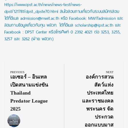
https://www.ipst.ac.th/news/news-test/news-
dpst/121781/dpst_dpste70.html สนใจสอบถามเกี่ยวกับระบบสมัครสอบ
ได้ที่อีเมล admission@mwit.ac.th หรือ Facebook: MWITadmission และ
สอบถามข้อมูลเกี่ยวกับทุน พสวท. ได้ที่อีเมล scholarship@ipst.ac.th และ
Facebook : DPST Center หรือโทรศัพท์ 0 2392 4021 ต่อ 3253, 3255,
3257 และ 3262 (ฝ่าย พสวท.)
Post
navigation
PREVIOUS
NEXT
Previous
Next
เอเซอร์ – อินเทล
องค์การสวน
Post:
Post:
เปิดสนามแข่งขัน
สัตว์แห่ง
Thailand
ประเทศไทย
Predator League
และราชมงคล
2025
พระนคร จัด
ประกวด
ออกแบบมาส