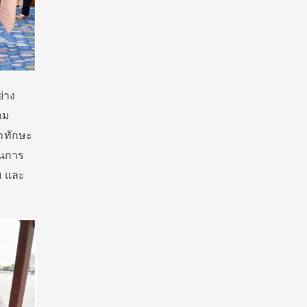
่าง
าม
าทักษะ
็นการ
ย และ