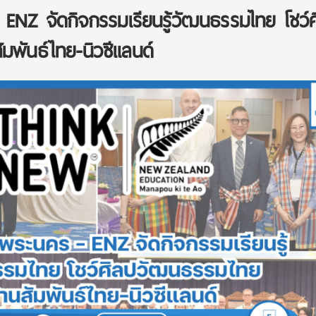
NZ จัดกิจกรรมเรียนรู้วัฒนธรรมไทย โชว์ศ
พันธ์ไทย-นิวซีแลนด์