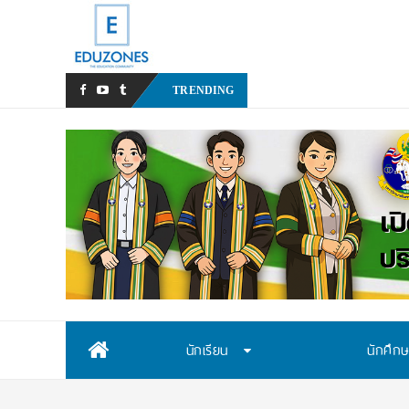
สสวท. เปิดรับสมัครสอบคัดเล
TRENDING
Skip
นักเรียน
นักศึก
to
content