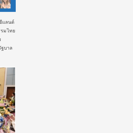
ซีแลนด์
ธรรมไทย
ย
รัฐบาล