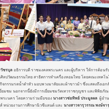
ิวัชรบุล
อธิการบดี ราชมงคลพระนคร และผู้บริหาร ให้การต้อนร
านศิลปวัฒนธรรมไทย สาธิตการทำเครื่องหอมไทย โดยคณะเทคโน
ิจกรรมรดน้ำดำหัว มอบพวงมาลัยและผ้าขาวม้า ซึ่งแสดงถึงเอกล
ยี่ยมชม นอกจากนี้ยังมีการเยี่ยมชมวัดเทวราชกุญชร และพิพิธภัณฑ
คลพระนคร
โดยความร่วมมือของ
นางสาวช่อทิพย์ ประมูลผล
ผู้อำ
์ หน่วยงานการศึกษานิวซีแลนด์ และ
นางสาวจารุวรรณ พงษ์จารุ