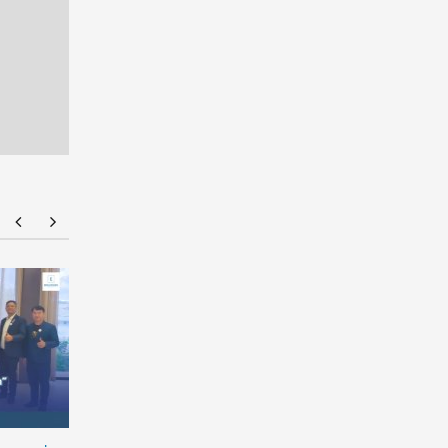
ม.กรุงเทพร่วมเปิดเวทีศิลปะชวนสร้างสรรค์ผลงาน
มหาวิทยาล
ภายใต้แนวคิด ESG
“ทับแก้ววิ
ณ พระราช