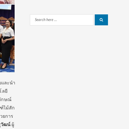
Search
Search
for:
ับและนำ
โลยี
ักษณ์
์ไม้สัก
นวยการ
วัฒน์
ผู้