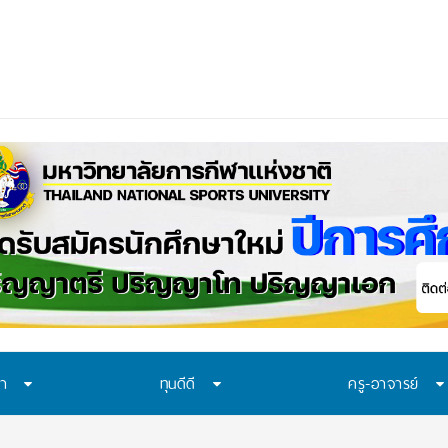
ือก “ทุน พสวท.” และ “โครงการห้องเรียน พสวท.”
ษา
ทุนดีดี
ครู-อาจารย์