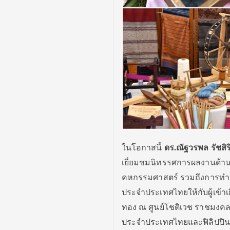
ในโอกาสนี้
ดร.ณัฐวรพล รัชสิร
เยี่ยมชมนิทรรศการผลงานด้
คหกรรมศาสตร์ รวมถึงการทำก
ประจำประเทศไทยให้กับผู้เข้าเ
ทอง ณ ศูนย์โชติเวช ราชมง
ประจำประเทศไทยและฟิลิปปินส