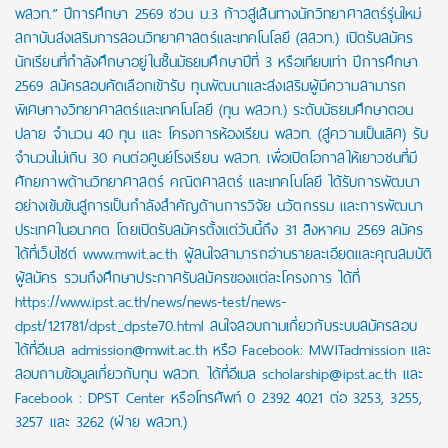
พสวท.” ปีการศึกษา 2569 ชวน ม.3 ก้าวสู่เส้นทางนักวิทยาศาสตร์รุ่นใหม่
สถาบันส่งเสริมการสอนวิทยาศาสตร์และเทคโนโลยี (สสวท.) เปิดรับสมัคร
นักเรียนที่กำลังศึกษาอยู่ในชั้นมัธยมศึกษาปีที่ 3 หรือเทียบเท่า ปีการศึกษา
2569 สมัครสอบคัดเลือกเข้ารับ ทุนพัฒนาและส่งเสริมผู้มีความสามารถ
พิเศษทางวิทยาศาสตร์และเทคโนโลยี (ทุน พสวท.) ระดับมัธยมศึกษาตอน
ปลาย จำนวน 40 ทุน และ โครงการห้องเรียน พสวท. (สู่ความเป็นเลิศ) รับ
จำนวนไม่เกิน 30 คนต่อศูนย์โรงเรียน พสวท. เพื่อเปิดโอกาสให้เยาวชนที่มี
ศักยภาพด้านวิทยาศาสตร์ คณิตศาสตร์ และเทคโนโลยี ได้รับการพัฒนา
อย่างเข้มข้นสู่การเป็นกำลังสำคัญด้านการวิจัย นวัตกรรม และการพัฒนา
ประเทศในอนาคต โดยเปิดรับสมัครตั้งแต่วันนี้ถึง 31 สิงหาคม 2569 สมัคร
ได้ที่เว็บไซต์ www.mwit.ac.th ผู้สนใจสามารถอ่านรายละเอียดและคุณสมบัติ
ผู้สมัคร รวมถึงศึกษาประกาศรับสมัครของแต่ละโครงการ ได้ที่
https://www.ipst.ac.th/news/news-test/news-
dpst/121781/dpst_dpste70.html สนใจสอบถามเกี่ยวกับระบบสมัครสอบ
ได้ที่อีเมล admission@mwit.ac.th หรือ Facebook: MWITadmission และ
สอบถามข้อมูลเกี่ยวกับทุน พสวท. ได้ที่อีเมล scholarship@ipst.ac.th และ
Facebook : DPST Center หรือโทรศัพท์ 0 2392 4021 ต่อ 3253, 3255,
3257 และ 3262 (ฝ่าย พสวท.)