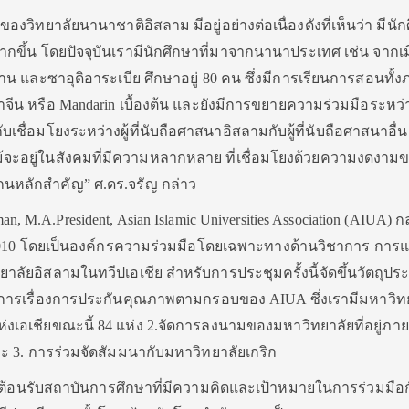
นของวิทยาลัยนานาชาติอิสลาม มีอยู่อย่างต่อเนื่องดังที่เห็นว่า มีนั
กขึ้น โดยปัจจุบันเรามีนักศึกษาที่มาจากนานาประเทศ เช่น จากเ
าน​ และซาอุดิอาระเบีย ศึกษาอยู่ 80 คน ซึ่งมีการเรียนการสอนทั้
ีน หรือ Mandarin เบื้องต้น และยังมีการขยายความร่วมมือระหว่
ชื่อมโยงระหว่างผู้ที่นับถือศาสนาอิสลามกับผู้ที่นับถือศาสนาอื่น
แม้จะอยู่ในสังคมที่มีความหลากหลาย ที่เชื่อมโยงด้วยความงดงาม
นหลักสำคัญ” ศ.ดร.จรัญ กล่าว
an, M.A.President, Asian Islamic Universities Association (AIUA) กล
ปี 2010 โดยเป็นองค์กรความร่วมมือโดย​เฉพาะ​ทางด้านวิชาการ การ
ยาลัยอิสลามในทวีปเอเชีย สำหรับการประชุมครั้งนี้จัดขึ้นวัตถุปร
ัติการเรื่องการประกันคุณภาพตามกรอบของ AIUA ซึ่งเรามีมหาวิทยา
ห่งเอเชียขณะนี้ 84 แห่ง 2.จัดการลงนามของมหาวิทยาลัยที่อยู่ภาย
ละ 3. การร่วมจัดสัมมนากับมหาวิทยาลัยเกริก
ที่ต้อนรับสถาบันการศึกษาที่มีความคิดและเป้าหมายในการร่วมมือก