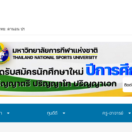
ษา
ทุนดีดี
ครู-อาจารย์