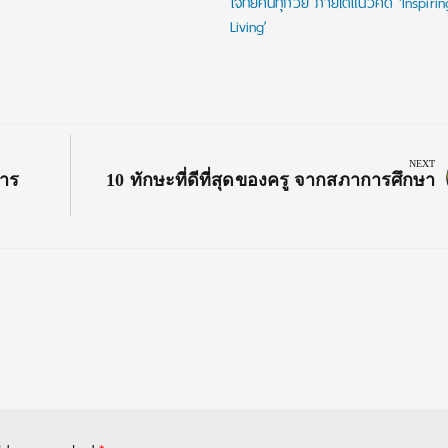
โจทย์คนทุกวัย ภายใต้แนวคิด ‘Inspiri
Living’
NEXT
Next
การ
10 ทักษะที่ดีที่สุดของครู จากสภาการศึกษา
Post: