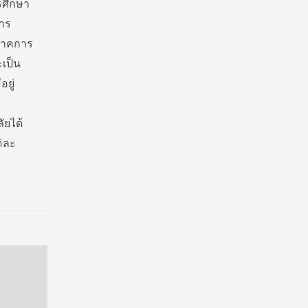
รศึกษา
การ
 ภาคการ
ะเป็น
ยู่
ัยได้
่ละ