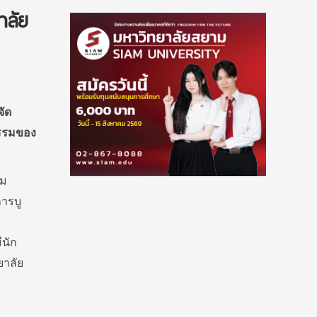
าลัย
ัด
ธรรมของ
คม
การบู
ีนัก
ยาลัย