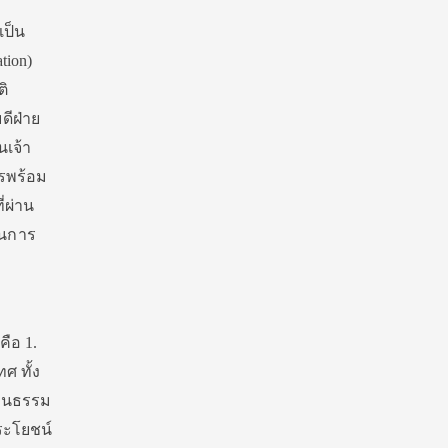
เป็น
tion)
ติ
ดีฝ่าย
นเจ้า
รพร้อม
่ผ่าน
ในการ
คือ 1.
ศ ทั้ง
ัฒนธรรม
ระโยชน์