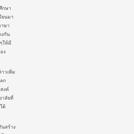
กศึกษา
มียนมา
งภาษา
างกัน
ๆให้มี
ของ
่าวเพิ่ม
แลก
ะสงค์
ลัยที่
ใต้
ันสร้าง