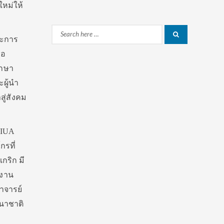
หม่ให้
Search
Search
ละการ
for:
่อ
ึกษา
ผู้นำ
สู่สังคม
AIUA
กรที่
กริก มี
ำงาน
าจารย์
านาชาติ