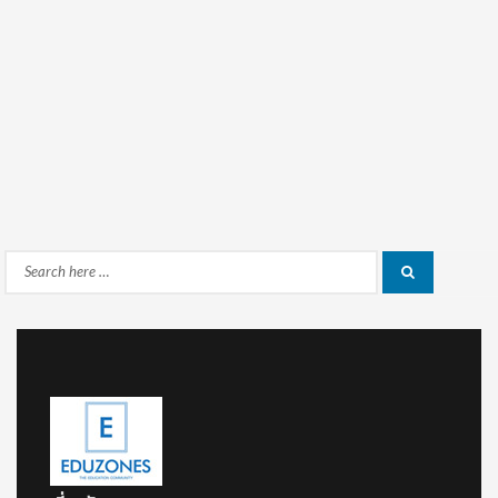
Search
Search
for: