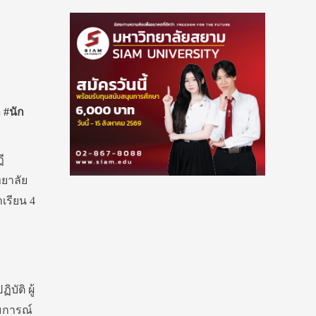
 #นัก
ี
ทยาลัย
เรียน 4
ัติ ผู้
บการณ์