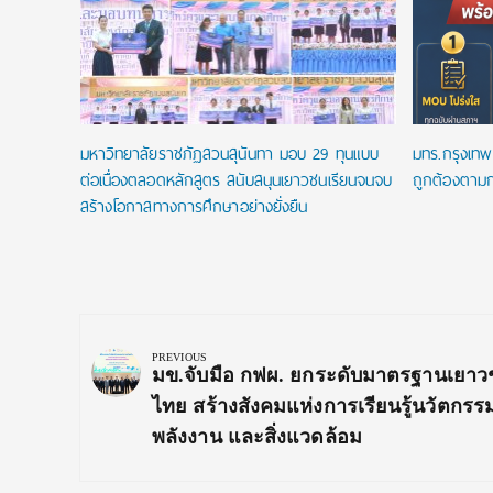
.โท ฟรี
พัน
มหาวิทยาลัยราชภัฏสวนสุนันทา มอบ 29 ทุนแบบ
มทร.กรุงเทพ 
ต่อเนื่องตลอดหลักสูตร สนับสนุนเยาวชนเรียนจนจบ
ถูกต้องตามก
สร้างโอกาสทางการศึกษาอย่างยั่งยืน
Post
navigation
PREVIOUS
Previous
มข.จับมือ กฟผ. ยกระดับมาตรฐานเยา
Post:
ไทย สร้างสังคมแห่งการเรียนรู้นวัตกรร
พลังงาน และสิ่งแวดล้อม