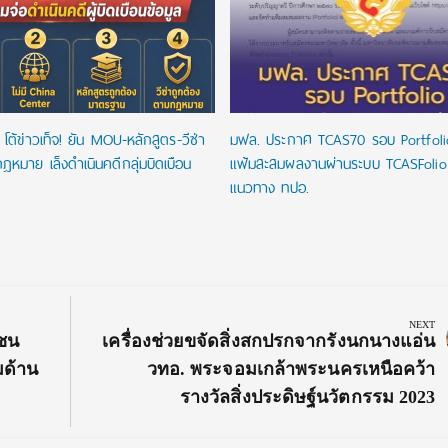
โต้ข่าวเท็จ! ยัน MOU-หลักสูตร-วีซ่า
มฟล. ประกาศ TCAS70 รอบ Portfoli
ฎหมาย เล็งดำเนินคดีกลุ่มบิดเบือน
แฟ้มสะสมผลงานผ่านระบบ TCASFoli
แนวทาง ทปอ.
NEXT
Next
วชน
เครื่องช่วยขจัดสิ่งสกปรกจากรังนกนางแอ่น
Post:
มด้าน
วทอ. พระจอมเกล้าพระนครเหนือคว้า
รางวัลสิ่งประดิษฐ์นวัตกรรม 2023