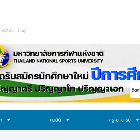
ษา
ทุนดีดี
ครู-อาจารย์