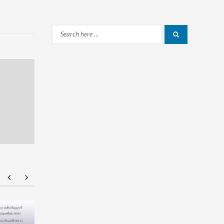
Search
Search
for:
ยศชนัน เคาะปรับรูปแบบ “ทุน พสวท.” ลดเงื่อนไข
ทุนรัฐบาล