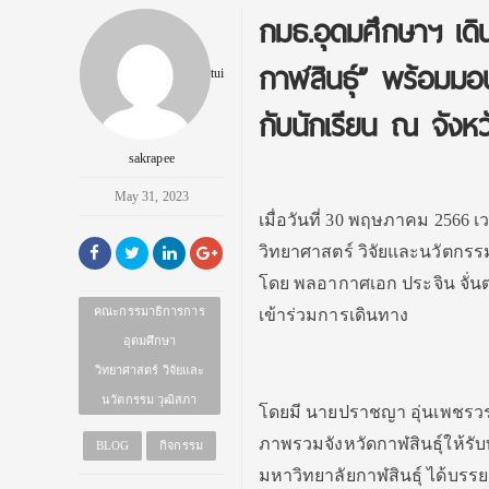
กมธ.อุดมศึกษาฯ เดิ
กาฬสินธุ์” พร้อมมอ
tui
กับนักเรียน ณ จังหว
sakrapee
May 31, 2023
เมื่อวันที่ 30 พฤษภาคม 2566
วิทยาศาสตร์ วิจัยและนวัตกรร
โดย พลอากาศเอก ประจิน จั
คณะกรรมาธิการการ
เข้าร่วมการเดินทาง
อุดมศึกษา
วิทยาศาสตร์ วิจัยและ
นวัตกรรม วุฒิสภา
โดยมี นายปราชญา อุ่นเพชรวรา
ภาพรวมจังหวัดกาฬสินธุ์ให้รั
BLOG
กิจกรรม
มหาวิทยาลัยกาฬสินธุ์ ได้บรร