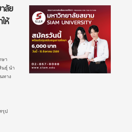
าลัย
ให้
ึกษา
นธุ์ นำ
ินทาง
สรุป