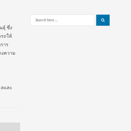
Search
Search
์ ซึ่ง
for:
ารถให้
ิการ
้างความ
บาลและ