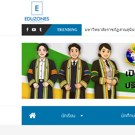
มหาวิทยาลัยราชภัฏสวนสุนันท
TRENDING
Skip
นักเรียน
นักศึก
to
content