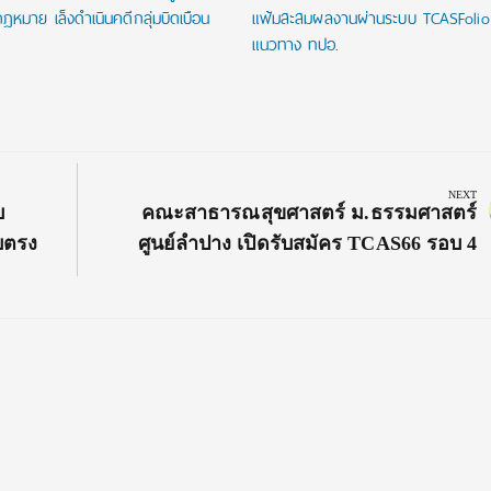
ฎหมาย เล็งดำเนินคดีกลุ่มบิดเบือน
แฟ้มสะสมผลงานผ่านระบบ TCASFoli
แนวทาง ทปอ.
NEXT
Next
บ
คณะสาธารณสุขศาสตร์ ม.ธรรมศาสตร์
Post:
ับตรง
ศูนย์ลำปาง เปิดรับสมัคร TCAS66 รอบ 4