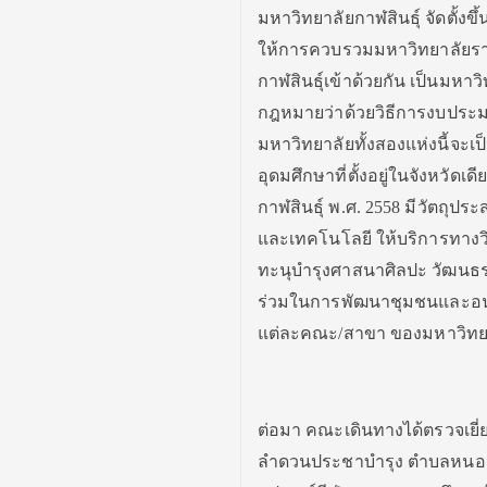
มหาวิทยาลัยกาฬสินธุ์ จัดตั้
ให้การควบรวมมหาวิทยาลัยรา
กาฬสินธุ์เข้าด้วยกัน เป็นมหา
กฎหมายว่าด้วยวิธีการงบปร
มหาวิทยาลัยทั้งสองแห่งนี้จ
อุดมศึกษาที่ตั้งอยู่ในจังหวั
กาฬสินธุ์ พ.ศ. 2558 มีวัตถุปร
และเทคโนโลยี ให้บริการทาง
ทะนุบำรุงศาสนาศิลปะ วัฒนธร
ร่วมในการพัฒนาชุมชนและอนุร
แต่ละคณะ/สาขา ของมหาวิทยา
ต่อมา คณะเดินทางได้ตรวจเยี
ลำดวนประชาบำรุง ตำบลหนองกุ