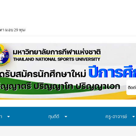
า มอบ 29 ทุนแบบต่อเนื่องตลอดหลักสูตร สนับสนุนเยาวชนเรียนจนจบ สร้างโอกา
ษา
ทุนดีดี
ครู-อาจารย์