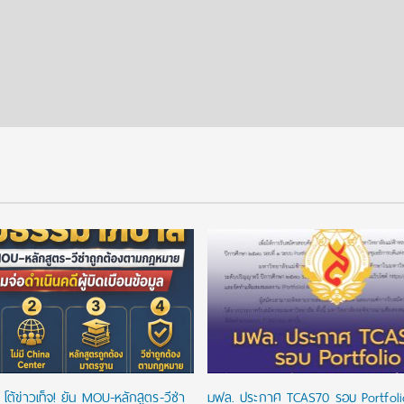
โต้ข่าวเท็จ! ยัน MOU-หลักสูตร-วีซ่า
มฟล. ประกาศ TCAS70 รอบ Portfoli