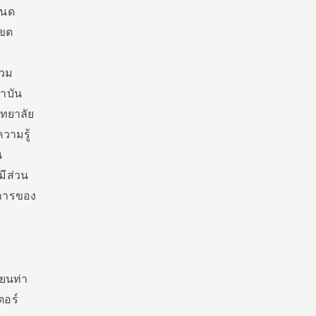
หนด
เขต
รวม
าบัน
ิทยาลัย
ความรู้
น
มีส่วน
ศการของ
ยนท่า
ตอร์