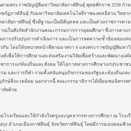
งขึ้นตามพระราชบัญญัติมหาวิทยาลัยกาฬสินธุ์ พุทธศักราช 2558 กำ
ชภัฏกาฬสินธุ์ กับมหาวิทยาลัยเทคโนโลยีราชมงคลอีสาน วิทยา
วิทยาลัยกาฬสินธุ์ ซึ่งมีฐานะเป็นนิติบุคคล และเป็นส่วนราชการตาม
ะมาณในสังกัดสำนักงานคณะกรรมการการอุดมศึกษา ซึ่งการควบ
ะเป็นการปรับปรุงการดำเนินการ และเป็นการลดความซ้ำซ้อนของสถ
ดเดียวกัน โดยให้บทบาทหน้าที่ตามมาตรา 6 แห่งพระราชบัญญัติมหาว
ะสงค์เพื่อให้การศึกษาและส่งเสริมงานวิจัยเพื่อสร้างและพัฒนาองค์
วิชาการแก่ท้องถิ่นและสังคม ให้โอกาสทางการศึกษาแก่ประชาช
รม และการกีฬา รวมทั้งสนับสนุนกิจกรรมของรัฐและท้องถิ่นและ
ักษ์สิ่งแวดล้อม นอกจากนี้ คณะกรรมาธิการได้เยี่ยมชมนิทรร
ลัยด้วย
่ยมโรงเรียนและให้กำลังใจครูและบุคลากรทางการศึกษา ณ โรงเรี
ง อำเภอเมืองกาฬสินธุ์ จังหวัดกาฬสินธุ์ โดยมีการมอบคอมพิวเ