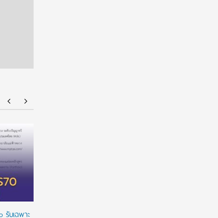
ยศชนัน เคาะปรับรูปแบบ “ทุน พสวท.” ลดเงื่อนไข
ทุนรัฐบาล
ผูกมัด ใช้ทุนเท่าเวลาเรียน ดันผลงานวิจัยลดหย่อน
2027/2028 
เวลาใช้ทุน พร้อมเร่งให้มีผลย้อนหลัง
เต็มจำนวน
ทางการเงิ
o รับเฉพาะ