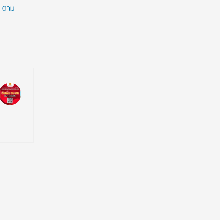
o ตาม