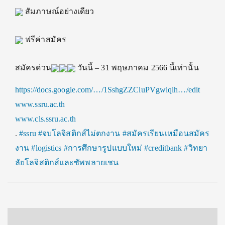
สัมภาษณ์อย่างเดียว
ฟรีค่าสมัคร
สมัครด่วน
วันนี้ – 31 พฤษภาคม 2566 นี้เท่านั้น
https://docs.google.com/…/1SshgZZCluPVgwlqlh…/edit
www.ssru.ac.th
www.cls.ssru.ac.th
.
#ssru #จบโลจิสติกส์ไม่ตกงาน #สมัครเรียนเหมือนสมัคร
งาน
#logistics #การศึกษารูปแบบใหม่ #creditbank #วิทยา
ลัยโลจิสติกส์และซัพพลายเชน