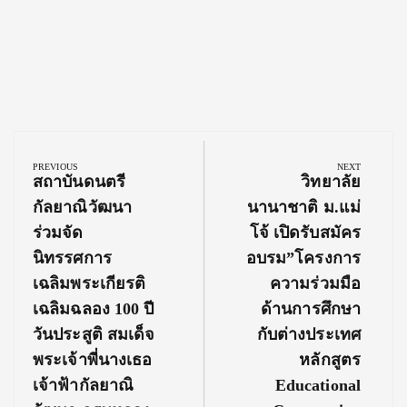
Post
navigation
PREVIOUS
NEXT
Previous
Next
สถาบันดนตรี
วิทยาลัย
Post:
Post:
กัลยาณิวัฒนา
นานาชาติ ม.แม่
ร่วมจัด
โจ้ เปิดรับสมัคร
นิทรรศการ
อบรม”โครงการ
เฉลิมพระเกียรติ
ความร่วมมือ
เฉลิมฉลอง 100 ปี
ด้านการศึกษา
วันประสูติ สมเด็จ
กับต่างประเทศ
พระเจ้าพี่นางเธอ
หลักสูตร
เจ้าฟ้ากัลยาณิ
Educational