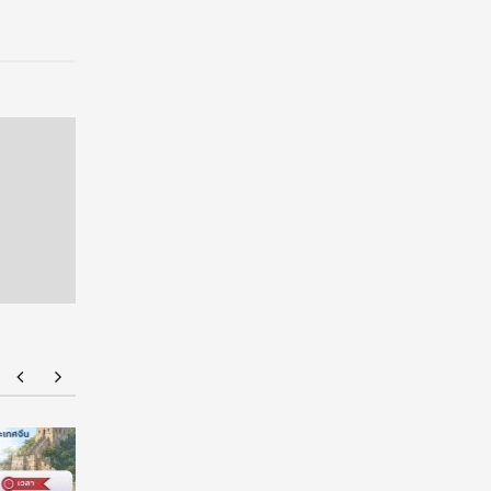
American Standard ฉลองความสำเร็จนักศึกษา
มหาวิทยาล
ไทยด้านการออกแบบบนเวที ‘American Standard
ต่อเนื่อง