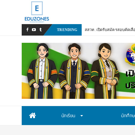
สสวท. เปิดรับสมัครสอบคัดเลื
TRENDING
Skip
นักเรียน
นักศึก
to
content