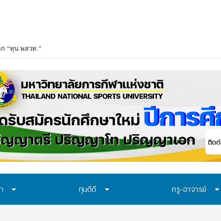
อก “ทุน พสวท.” และ “โครงการห้องเรียน พสวท.” ปีการศึกษา 2569 ชวน ม.3 ก้าวสู่
ษา
ทุนดีดี
ครู-อาจารย์