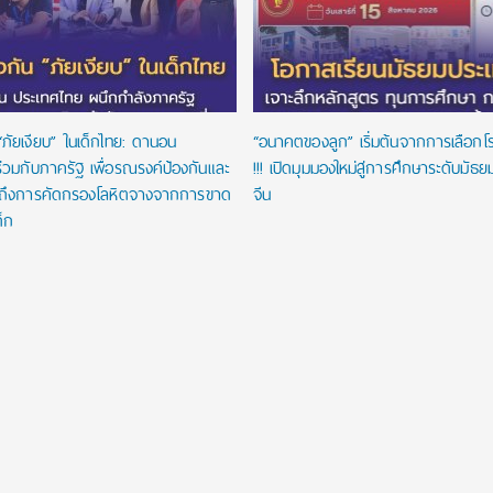
“ภัยเงียบ” ในเด็กไทย: ดานอน
“อนาคตของลูก” เริ่มต้นจากการเลือกโรงเ
่วมกับภาครัฐ เพื่อรณรงค์ป้องกันและ
!!! เปิดมุมมองใหม่สู่การศึกษาระดับมัธ
าถึงการคัดกรองโลหิตจางจากการขาด
จีน
ด็ก