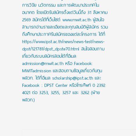
การวิจัย นวัตกรรม และการพัฒนาประเทศใน
อนาคต โดยเปิดรับสมัครตั้งแต่วันนี้ถึง 31 สิงหาคม
2569 สมัครได้ที่เว็บไซต์ www.mwit.ac.th ผู้สนใจ
สามารถอ่านรายละเอียดและคุณสมบัติผู้สมัคร รวม
ถึงศึกษาประกาศรับสมัครของแต่ละโครงการ ได้ที่
https://www.ipst.ac.th/news/news-test/news-
dpst/121781/dpst_dpste70.html สนใจสอบถาม
เกี่ยวกับระบบสมัครสอบได้ที่อีเมล
admission@mwit.ac.th หรือ Facebook:
MWITadmission และสอบถามข้อมูลเกี่ยวกับทุน
พสวท. ได้ที่อีเมล scholarship@ipst.ac.th และ
Facebook : DPST Center หรือโทรศัพท์ 0 2392
4021 ต่อ 3253, 3255, 3257 และ 3262 (ฝ่าย
พสวท.)
Post