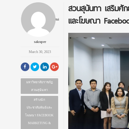
สวนสุนันทา เสริมศั
และโฆษณา Faceboo
tui
sakrapee
March 30, 2023
มหาวิทยาลัยราชภัฏ
สวนสุนันทา
สร้างนัก
ประชาสัมพันธ์และ
โฆษณา FACEBOOK
MARKETING &