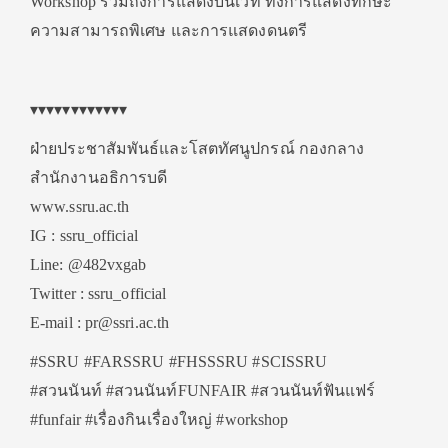
Workshop รวมถึงการแสดงบนเวที ทั้งการแสดงทักษะ
ความสามารถพิเศษ และการแสดงดนตรี
▾▾▾▾▾▾▾▾▾▾▾▾
ฝ่ายประชาสัมพันธ์และโสตทัศนูปกรณ์ กองกลาง
สำนักงานอธิการบดี
www.ssru.ac.th
IG : ssru_official
Line: @482vxgab
Twitter : ssru_official
E-mail : pr@ssri.ac.th
#SSRU #FARSSRU #FHSSSRU #SCISSRU
#สวนนันท์ #สวนนันท์FUNFAIR #สวนนันท์ฟันแฟร์
#funfair #เรื่องกินเรื่องใหญ่ #workshop