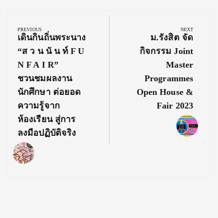
Post
navigation
PREVIOUS
NEXT
Previous
Next
เดินกินถิ่นพระนาง
ม.รังสิต จัด
Post:
Post:
“ส ว น นั น ท์ F U
กิจกรรม Joint
N F A I R”
Master
ชวนชมผลงาน
Programmes
นักศึกษา ต่อยอด
Open House &
ความรู้จาก
Fair 2023
ห้องเรียน สู่การ
ลงมือปฏิบัติจริง