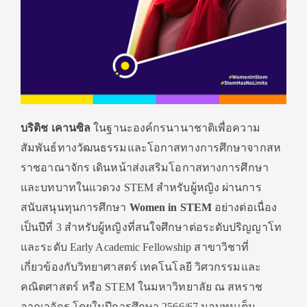
บริติช เคานซิล
ในฐานะองค์กรนานาชาติเพื่
อความ
สัมพันธ์ทางวั
ฒนธรรมและโอกาสทางการศึ
กษาจากสห
ราชอาณาจักร เดินหน้าส่งเสริมโอกาสทางการศึ
กษา
และบทบาทในแวดวง
STEM
สำหรับผู้หญิง ผ่านการ
สนับสนุนทุนการศึกษา
Women in STEM
อย่างต่อเนื่อง
เป็นปีที่
3
สำหรับผู้หญิงที่สนใจศึกษาต่
อระดับปริญญาโท
และระดับ
Early Academic Fellowship
สาขาวิชาที่
เกี่ยวข้องกับวิ
ทยาศาสตร์ เทคโนโลยี วิศวกรรมและ
คณิตศาสตร์ หรือ
STEM
ในมหาวิทยาลัย ณ สหราช
อาณาจักร โดยในปีการศึกษา
2566/67
มอบทุนเต็ม