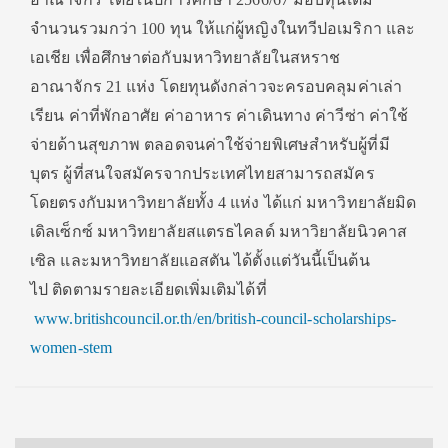
จำนวนรวมกว่า
100
ทุน ให้แก่ผู้หญิงในทวีปอเมริกา และ
เอเชีย เพื่อศึกษาต่อกับมหาวิทยาลั
ยในสหราช
อาณาจักร
21
แห่ง
โดยทุนดังกล่าวจะครอบคลุมค่าเล่
า
เรียน ค่าที่พักอาศัย ค่าอาหาร ค่าเดินทาง ค่าวีซ่า ค่าใช้
จ่ายด้านสุขภาพ ตลอดจนค่าใช้จ่ายพิเศษสำหรับผู้
ที่มี
บุตร ผู้ที่สนใจสมั
ครจากประเทศไทยสามารถสมั
คร
โดยตรงกับมหาวิทยาลัยทั้ง
4
แห่ง ได้แก่ มหาวิทยาลัยมิด
เดิลเซ็กซ์ มหาวิทยาลัยสแตรธไคลด์ มหาวิยาลัยนิวคาส
เซิล และมหาวิทยาลัยแอสตัน ได้ตั้งแต่วันนี้เป็นต้น
ไป
ติดตามรายละเอียดเพิ่มเติมได้ที่
www.britishcouncil.or.th/en/
british-council-scholarships-
women-stem