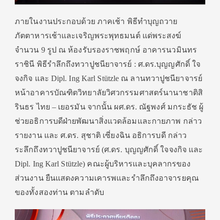
ภายในงานประกอบด้วย ภาคเช้า พิธีทำบุญถวาย
ภัตตาหารเช้าและเจริญพระพุทธมนต์ แด่พระสงฆ์
จำนวน 9 รูป ณ ห้องรับรองราชพฤกษ์ อาคารนวมินทร
ราชินี พิธีรำลึกถึงทวาปูชนียาจารย์ : ศ.ดร.บุญญศักดิ์ ใจ
จงกิจ และ Dipl. Ing Karl Stützle ณ ลานทวาปูชนียาจารย์
หน้าอาคารบัณฑิตวิทยาลัยวิศวกรรมศาสตร์นานาชาติสิ
รินธร ไทย – เยอรมัน จากนั้น ผศ.ดร. ณัฐพงศ์ มกระธัช ผู้
ช่วยอธิการบดีฝ่ายพัฒนาสิ่งแวดล้อมและกายภาพ กล่าว
รายงาน และ ศ.ดร. สุชาติ เซี่ยงฉิน อธิการบดี กล่าว
ระลึกถึงทวาปูชนียาจารย์ (ศ.ดร. บุญญศักดิ์ ใจจงกิจ และ
Dipl. Ing Karl Stützle) คณะผู้บริหารและบุคลากรของ
ส่วนงาน ยืนแสดงความเคารพและรำลึกถึงอาจารยคุณ
ของทั้งสองท่าน ตามลำดับ