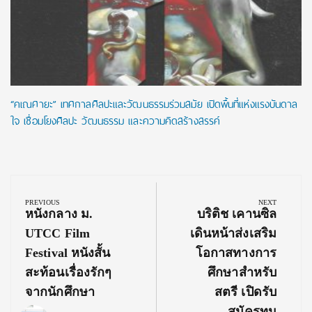
“คเณศายะ” เทศกาลศิลปะและวัฒนธรรมร่วมสมัย เปิดพื้นที่แห่งแรงบันดาล
ใจ เชื่อมโยงศิลปะ วัฒนธรรม และความคิดสร้างสรรค์
Post
navigation
PREVIOUS
NEXT
Previous
Next
หนังกลาง ม.
บริติช เคานซิล
Post:
Post:
UTCC Film
เดินหน้าส่งเสริม
Festival หนังสั้น
โอกาสทางการ
สะท้อนเรื่องรักๆ
ศึกษาสำหรับ
จากนักศึกษา
สตรี เปิดรับ
สมัครทุน