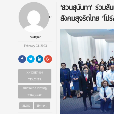
‘สวนสุนันทา’ ร่วมสั
สังคมสุจริตไทย ‘โปร
tui
sakrapee
February 23, 2023
KNIGHT 410
TEACHER
มหาวิทยาลัยราชภัฏ
สวนสุนันทา
BLOG
กิจกรรม