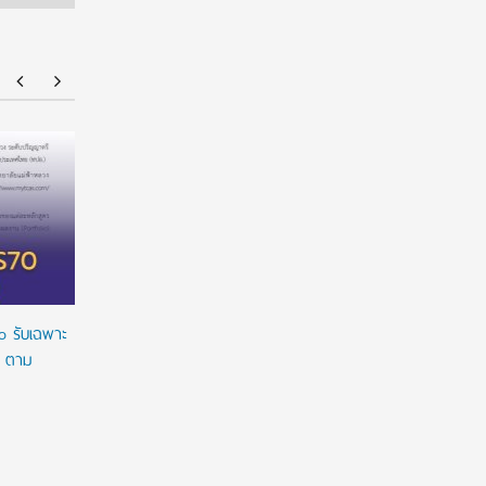
ยศชนัน เคาะปรับรูปแบบ “ทุน พสวท.” ลดเงื่อนไข
ทุนรัฐบาล
ผูกมัด ใช้ทุนเท่าเวลาเรียน ดันผลงานวิจัยลดหย่อน
2027/2028 
เวลาใช้ทุน พร้อมเร่งให้มีผลย้อนหลัง
เต็มจำนวน
ทางการเงิ
o รับเฉพาะ
o ตาม