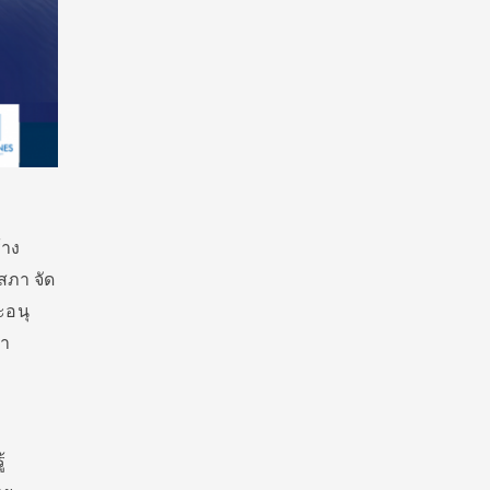
้าง
สภา จัด
ะอนุ
หา
้