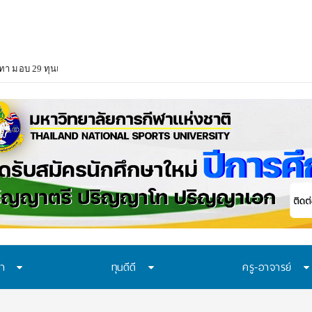
า มอบ 29 ทุนแบบต่อเนื่องตลอดหลักสูตร สนับสนุนเยาวชนเรียนจนจบ สร้างโอกา
ษา
ทุนดีดี
ครู-อาจารย์