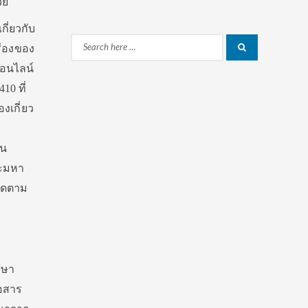
วย
กี่ยวกับ
Search
ื่องของ
Search
ออนไลน์
for:
10 ที่
งเกี่ยว
ูน
ระมหา
ติดตาม
กษา
่อสาร