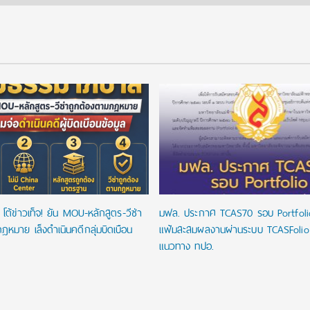
โต้ข่าวเท็จ! ยัน MOU-หลักสูตร-วีซ่า
มฟล. ประกาศ TCAS70 รอบ Portfoli
ฎหมาย เล็งดำเนินคดีกลุ่มบิดเบือน
แฟ้มสะสมผลงานผ่านระบบ TCASFoli
แนวทาง ทปอ.