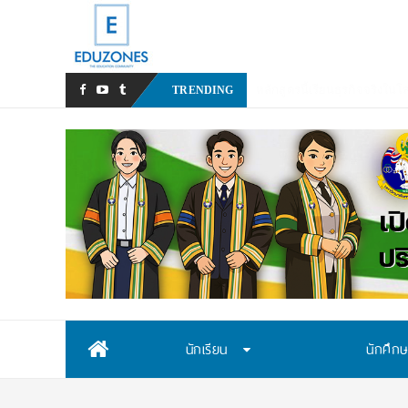
หลังเ
_
TRENDING
Skip
นักเรียน
นักศึก
to
content