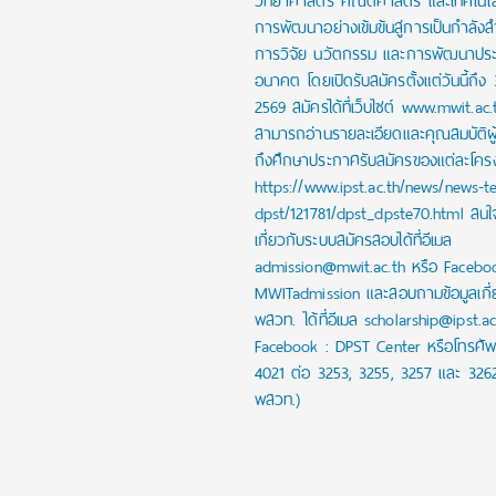
วิทยาศาสตร์ คณิตศาสตร์ และเทคโนโลย
การพัฒนาอย่างเข้มข้นสู่การเป็นกำลัง
การวิจัย นวัตกรรม และการพัฒนาปร
อนาคต โดยเปิดรับสมัครตั้งแต่วันนี้ถึง
2569 สมัครได้ที่เว็บไซต์ www.mwit.ac.
สามารถอ่านรายละเอียดและคุณสมบัติผ
ถึงศึกษาประกาศรับสมัครของแต่ละโครงก
https://www.ipst.ac.th/news/news-t
dpst/121781/dpst_dpste70.html สน
เกี่ยวกับระบบสมัครสอบได้ที่อีเมล
admission@mwit.ac.th หรือ Facebo
MWITadmission และสอบถามข้อมูลเกี่
พสวท. ได้ที่อีเมล scholarship@ipst.a
Facebook : DPST Center หรือโทรศัพ
4021 ต่อ 3253, 3255, 3257 และ 326
พสวท.)