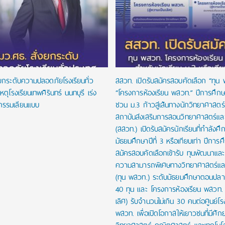
งยกระดับความปลอดภัยโรงเรียนทั่ว
สสวท. เปิดรับสมัครสอบคัดเลือก “ทุน
หตุโรงเรียนเทพศิรินทร์ นนทบุรี เร่ง
“โครงการห้องเรียน พสวท.” ปีการศึก
กรรมเลียนแบบ
ชวน ม.3 ก้าวสู่เส้นทางนักวิทยาศาสตร์รุ
สถาบันส่งเสริมการสอนวิทยาศาสตร์และ
(สสวท.) เปิดรับสมัครนักเรียนที่กำลังศึก
มัธยมศึกษาปีที่ 3 หรือเทียบเท่า ปีการ
สมัครสอบคัดเลือกเข้ารับ ทุนพัฒนาและส่
ความสามารถพิเศษทางวิทยาศาสตร์และ
(ทุน พสวท.) ระดับมัธยมศึกษาตอนปล
40 ทุน และ โครงการห้องเรียน พสวท. (
เลิศ) รับจำนวนไม่เกิน 30 คนต่อศูนย์โร
พสวท. เพื่อเปิดโอกาสให้เยาวชนที่มีศั