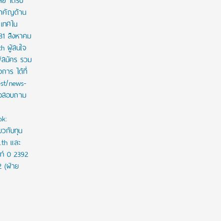
ี ได้รับ
สำคัญด้าน
ะเทศใน
 31 สิงหาคม
th ผู้สนใจ
ู้สมัคร รวม
าร ได้ที่
est/news-
ใจสอบถาม
ok:
ยวกับทุน
c.th และ
ท์ 0 2392
2 (ฝ่าย