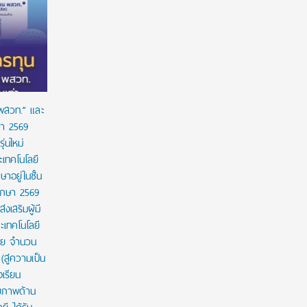
ร่วมป้องกัน “ภัยเงียบ” ในเด็กไทย: ดานอน
“อนาคตของล
ประเทศไทย ร่วมกับภาครัฐ เพื่อรณรงค์ป้องกันและ
!!! เปิดมุ
ขยายการเข้าถึงการคัดกรองโลหิตจางจากการขาด
จีน
ธาตุเหล็กในเด็ก
 พสวท.” และ
ษา 2569
่นใหม่
เทคโนโลยี
ษาอยู่ในชั้น
ศึกษา 2569
งเสริมผู้มี
เทคโนโลยี
าย จำนวน
สู่ความเป็น
งเรียน
กยภาพด้าน