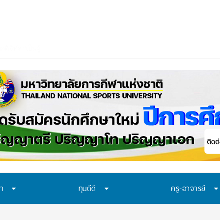
ษา
ทุนดีดี
ครู-อาจารย์