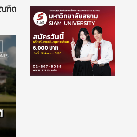
ัณฑิต