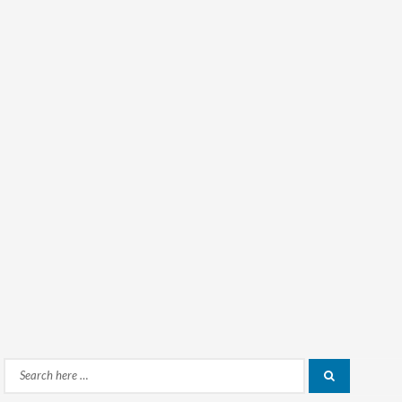
Search
Search