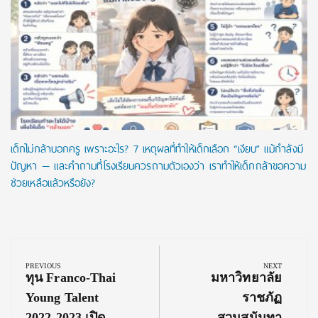
เด็กไม่กล้าบอกครู เพราะอะไร? 7 เหตุผลที่ทำให้เด็กเลือก “เงียบ” แม้กำลังมี
ปัญหา — และคำถามที่โรงเรียนควรถามตัวเองว่า เราทำให้เด็กกล้าขอความ
ช่วยเหลือแล้วหรือยัง?
Post
navigation
PREVIOUS
NEXT
Previous
Next
ทุน Franco-Thai
มหาวิทยาลัย
Post:
Post:
Young Talent
ราชภัฏ
2022-2023 เปิด
สวนสุนันทา