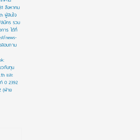
 31 สิงหาคม
th ผู้สนใจ
ู้สมัคร รวม
าร ได้ที่
est/news-
ใจสอบถาม
ok:
ยวกับทุน
c.th และ
ท์ 0 2392
2 (ฝ่าย