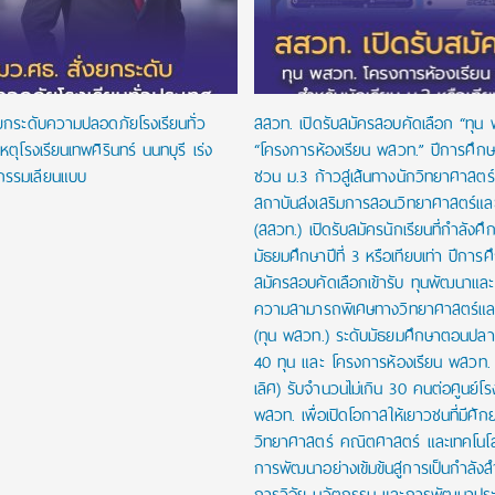
งยกระดับความปลอดภัยโรงเรียนทั่ว
สสวท. เปิดรับสมัครสอบคัดเลือก “ทุน
หตุโรงเรียนเทพศิรินทร์ นนทบุรี เร่ง
“โครงการห้องเรียน พสวท.” ปีการศึก
กรรมเลียนแบบ
ชวน ม.3 ก้าวสู่เส้นทางนักวิทยาศาสตร์รุ
สถาบันส่งเสริมการสอนวิทยาศาสตร์และ
(สสวท.) เปิดรับสมัครนักเรียนที่กำลังศึก
มัธยมศึกษาปีที่ 3 หรือเทียบเท่า ปีการ
สมัครสอบคัดเลือกเข้ารับ ทุนพัฒนาและส่
ความสามารถพิเศษทางวิทยาศาสตร์และ
(ทุน พสวท.) ระดับมัธยมศึกษาตอนปล
40 ทุน และ โครงการห้องเรียน พสวท. (
เลิศ) รับจำนวนไม่เกิน 30 คนต่อศูนย์โร
พสวท. เพื่อเปิดโอกาสให้เยาวชนที่มีศั
วิทยาศาสตร์ คณิตศาสตร์ และเทคโนโลย
การพัฒนาอย่างเข้มข้นสู่การเป็นกำลัง
การวิจัย นวัตกรรม และการพัฒนาปร