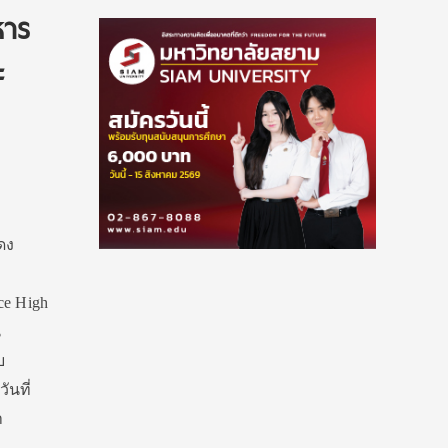
หาร
ะ
ดง
ce High
น
บ
ันที่
า