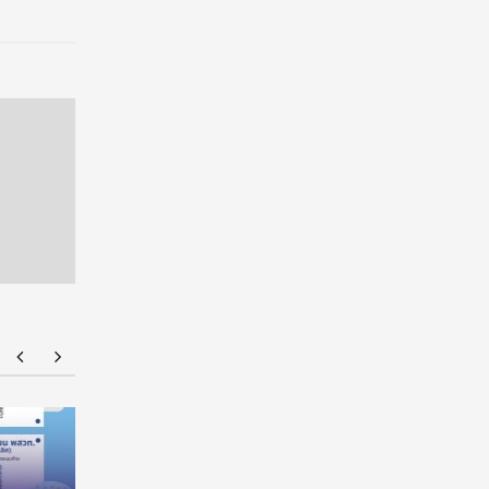
ร่วมป้องกัน “ภัยเงียบ” ในเด็กไทย: ดานอน
“อนาคตของล
ประเทศไทย ร่วมกับภาครัฐ เพื่อรณรงค์ป้องกันและ
!!! เปิดมุ