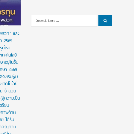
ขยายการเข้าถึงการคัดกรองโลหิตจางจากการขาด
จีน
ธาตุเหล็กในเด็ก
Search
Search
for:
 พสวท.” และ
ษา 2569
่นใหม่
เทคโนโลยี
ษาอยู่ในชั้น
ศึกษา 2569
งเสริมผู้มี
เทคโนโลยี
าย จำนวน
สู่ความเป็น
งเรียน
กยภาพด้าน
ี ได้รับ
สำคัญด้าน
ะเทศใน