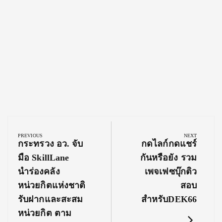
Post
navigation
PREVIOUS
NEXT
Previous
Next
กระทรวง อว. จับ
กดไลก์กดแชร์
Post:
Post:
มือ SkillLane
กันหรือยัง รวม
นำร่องคลัง
เพจเฟซบุ๊กติว
หน่วยกิตแห่งชาติ
สอบ
รับฝากและสะสม
สำหรับDEK66
หน่วยกิต ตาม