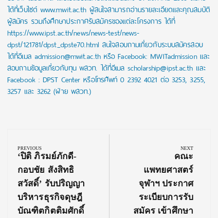
ได้ที่เว็บไซต์ www.mwit.ac.th ผู้สนใจสามารถอ่านรายละเอียดและคุณสมบัติ
ผู้สมัคร รวมถึงศึกษาประกาศรับสมัครของแต่ละโครงการ ได้ที่
https://www.ipst.ac.th/news/news-test/news-
dpst/121781/dpst_dpste70.html สนใจสอบถามเกี่ยวกับระบบสมัครสอบ
ได้ที่อีเมล admission@mwit.ac.th หรือ Facebook: MWITadmission และ
สอบถามข้อมูลเกี่ยวกับทุน พสวท. ได้ที่อีเมล scholarship@ipst.ac.th และ
Facebook : DPST Center หรือโทรศัพท์ 0 2392 4021 ต่อ 3253, 3255,
3257 และ 3262 (ฝ่าย พสวท.)
Post
navigation
PREVIOUS
NEXT
Previous
Next
‘ปิติ ภิรมย์ภักดี-
คณะ
Post:
Post:
กอบชัย สังสิทธิ
แพทยศาสตร์
สวัสดิ์’ รับปริญญา
จุฬาฯ ประกาศ
บริหารธุรกิจดุษฎี
ระเบียบการรับ
บัณฑิตกิตติมศักดิ์
สมัคร เข้าศึกษา