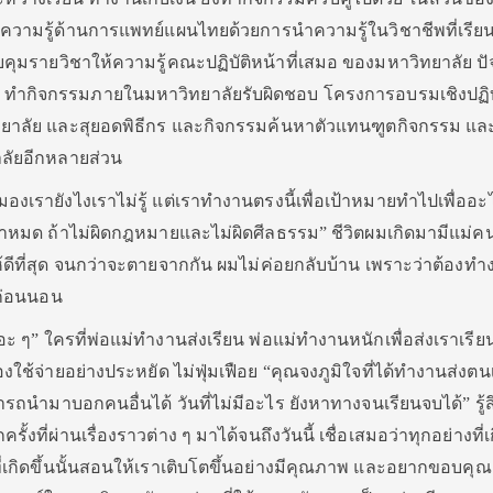
วามรู้ด้านการแพทย์แผนไทยด้วยการนำความรู้ในวิชาชีพที่เรีย
วบคุมรายวิชาให้ความรู้คณะปฏิบัติหน้าที่เสมอ ของมหาวิทยาลัย ปัจ
์ ทำกิจกรรมภายในมหาวิทยาลัยรับผิดชอบ โครงการอบรมเชิงปฏิบ
ิทยาลัย และสุยอดพิธีกร และกิจกรรมค้นหาตัวแทนฑูตกิจกรรม และ
ลัยอีกหลายส่วน
งเรายังไงเราไม่รู้ แต่เราทำงานตรงนี้เพื่อเป้าหมายทำไปเพื่ออ
เงินทำหมด ถ้าไม่ผิดกฎหมายและไม่ผิดศีลธรรม” ชีวิตผมเกิดมามีแม่ค
ให้ดีที่สุด จนกว่าจะตายจากกัน ผมไม่ค่อยกลับบ้าน เพราะว่าต้องท
 ก่อนนอน
อะ ๆ” ใครที่พ่อแม่ทำงานส่งเรียน พ่อแม่ทำงานหนักเพื่อส่งเราเรีย
องใช้จ่ายอย่างประหยัด ไม่ฟุ่มเฟือย “คุณจงภูมิใจที่ได้ทำงานส่งตน
ารถนำมาบอกคนอื่นได้ วันที่ไม่มีอะไร ยังหาทางจนเรียนจบได้” รู้ส
งที่ผ่านเรื่องราวต่าง ๆ มาได้จนถึงวันนี้ เชื่อเสมอว่าทุกอย่างที่เก
ราวที่เกิดขึ้นนั้นสอนให้เราเติบโตขึ้นอย่างมีคุณภาพ และอยากขอบคุณ