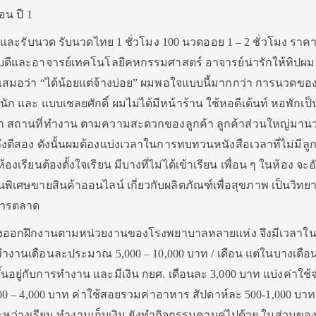
อน ปี 1
ศ. และรับนวด รับนวดไทย 1 ชั่วโมง 100 นวดออย 1 – 2 ชั่วโมง ราค
ดีและอาจารย์เทคโนโลยีคหกรรมศาสตร์ อาจารย์น่ารักให้ทิปผม
ดเสมอว่า “ได้น้อยแต่จ้างบ่อย” ผมพอใจแบบนี้มากกว่า การนวดขอ
ละ แบบเชลยศักดิ์ ผมไม่ได้มีหน้าร้าน ใช้หอดีเด้นท์ หอพักเป็
ก สถานที่ทำงาน ตามความสะดวกของลูกค้า ลูกค้าส่วนใหญ่มานวด
ถึงตีสอง ดังนั้นผมต้องแบ่งเวลาในการทบทวนหนังสือเวลาที่ไม่มีลู
เรียนต้องตั้งใจเรียน มีบางที่ไม่ได้เข้าเรียน เพื่อน ๆ ในห้อง จะอ
นพิเศษขายสินค้าออนไลน์ เกี่ยวกับผลิตภัณฑ์เพื่อสุขภาพ เป็นวิทย
การตลาด
 4 ต้องออกฝึกงานตามหน่วยงานของโรงพยาบาลหลายแห่ง จึงมีเวลาใ
งานเดือนละประมาณ 5,000 – 10,000 บาท / เดือน แต่ในบางเดือ
ึ้นอยู่กับการทำงาน และมีเงิน กยศ. เดือนละ 3,000 บาท แบ่งค่าใช้
00 – 4,000 บาท ค่าใช้สอยรวมค่าอาหาร สัปดาห์ละ 500-1,000 บาท 
ระหว่างเรียน ทำงานเก็บเงิน ยังทำกิจกรรมควบคู่ไปด้วย ในส่วนข