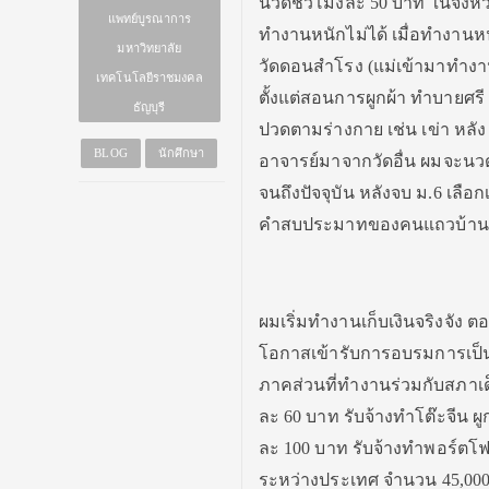
นวดชั่วโมงละ 50 บาท ในจังหวั
แพทย์บูรณาการ
ทำงานหนักไม่ได้ เมื่อทำงาน
มหาวิทยาลัย
วัดดอนสำโรง (แม่เข้ามาทำงานท
เทคโนโลยีราชมงคล
ตั้งแต่สอนการผูกผ้า ทำบายศ
ธัญบุรี
ปวดตามร่างกาย เช่น เข่า หลั
BLOG
นักศึกษา
อาจารย์มาจากวัดอื่น ผมจะนวด
จนถึงปัจจุบัน หลังจบ ม.6 เล
คำสบประมาทของคนแถวบ้านให้ได
ผมเริ่มทำงานเก็บเงินจริงจัง
โอกาสเข้ารับการอบรมการเป็นว
ภาคส่วนที่ทำงานร่วมกับสภาเด
ละ 60 บาท รับจ้างทำโต๊ะจีน ผ
ละ 100 บาท รับจ้างทำพอร์ตโฟล
ระหว่างประเทศ จำนวน 45,000 