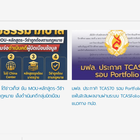
โต้ข่าวเท็จ! ยัน MOU-หลักสูตร-วีซ่า
มฟล. ประกาศ TCAS70 รอบ Portfoli
ฎหมาย เล็งดำเนินคดีกลุ่มบิดเบือน
แฟ้มสะสมผลงานผ่านระบบ TCASFoli
แนวทาง ทปอ.