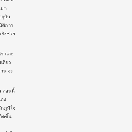
นมา
จุบัน
ัติการ
ยังช่วย
ะไร และ
นเดียว
ำงาน จะ
น ตอนนี้
เอง
ึกภูมิใจ
ิดขึ้น