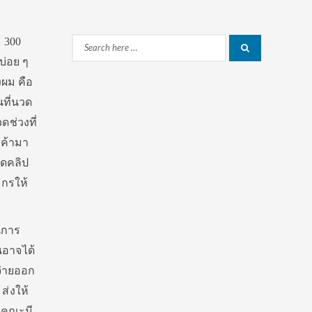
า 300
Search
Search
บ่อย ๆ
for:
งผม คือ
นที่นวด
ช่วงที่
กค้ามา
ัดคลิป
ากรให้
นการ
นอาจได้
จ่ายออก
ส่งให้
องคณะมี