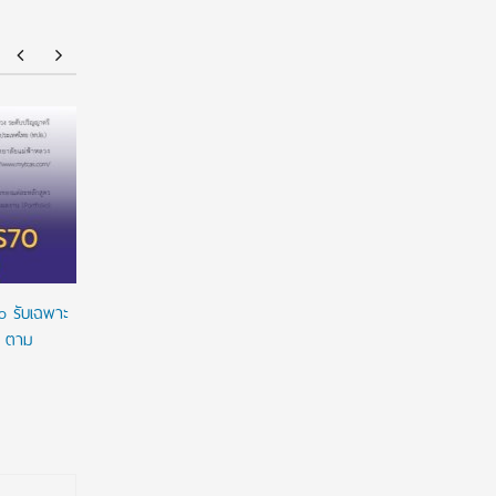
ยศชนัน เคาะปรับรูปแบบ “ทุน พสวท.” ลดเงื่อนไข
ทุนรัฐบาล
ผูกมัด ใช้ทุนเท่าเวลาเรียน ดันผลงานวิจัยลดหย่อน
2027/2028 
เวลาใช้ทุน พร้อมเร่งให้มีผลย้อนหลัง
เต็มจำนวน
ทางการเงิ
o รับเฉพาะ
o ตาม