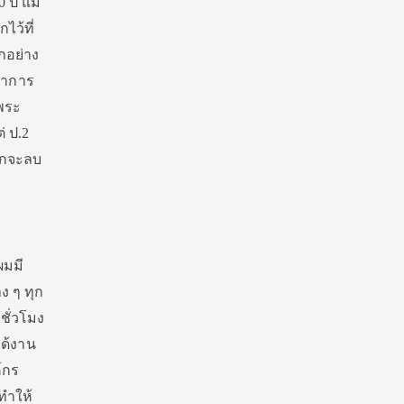
 ปี แม่
ว้ที่
กอย่าง
อาการ
ีพระ
่ ป.2
ยากจะลบ
ผมมี
ง ๆ ทุก
ชั่วโมง
ได้งาน
์กร
ทำให้