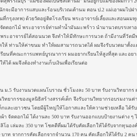
ดสุพรรณบุรี “แม่ของผมเป็นซีสเต้านม” มันอยู่กับแม่ของผมกว่า 20
หนักจะมีอาการแสบและร้อนบริเวณเต้านม ตอน ป.2 แม่เอาผมไปฝากไ
ี่กรุงเทพ) ด้วยวัดอยู่ติดโรงเรียน พระอาจารย์เลี้ยงและสอนผมทุ
รี จัดดอกไม้ พระอาจารย์ท่านทำน้ำมันมะพร้าว นำมานวดบรรเทา
ง พระอาจารย์ได้สอนนวด จึงทำให้มีทักษะการนวด ถ้ามีงานที่วัดม
ให้ ท่านให้ค่าขนม ทำให้ผมสามารถนวดได้ ผมจึงรับนวดมาตั้งแต
ือกเรียนที่คณะการแพทย์บูรณาการ ผมอยากเรียนให้สูงที่สุด และอ
้ ผมจึงต้องทำงานเก็บเงินเพื่อเรียนต่อ
 ตอน ม.5 รับงานนวดแผนโบราณ ชั่วโมงละ 50 บาท รับงานวิทยากร 
ิทยากรของมูลนิธิสร้างสรรค์เด็ก จึงรับงานวิทยากรอบรมงานต่า
็กและเยาวชน โดยมีผู้ใหญ่ให้โอกาสและให้ความช่วยเหลือ ได้รับ
ูกผ้า จัดดอกไม้ ได้งานละ 500 บาท รับงานออกแบบป้ายงานต่าง ๆ 
ิโอ เล่มละ 350 บาท โชคดีที่ผมได้รับคัดเลือกให้ได้รับจากทุนองค
บาท จากการคัดเลือกจากจำนวน 170 คน คัดเลือกให้ได้รับ 2 คน 