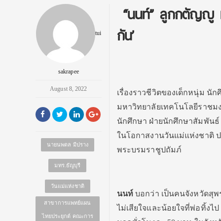
“นนท์” ลูกกตัญญู มท
กัน’
tui
sakrapee
August 8, 2022
เรื่องราวชีวิตของเด็กหนุ่ม 
มหาวิทยาลัยเทคโนโลยีราชมงค
นักศึกษา ฝ่ายนักศึกษาสัมพันธ์
ในโอกาสงานวันแม่แห่งชาติ 
นายนพดล มีปราง
พระบรมราชูปถัมภ์
มทร.ธัญบุรี
วันแม่แห่งชาติ
นนท์
บอกว่า เป็นคนจังหวัดสุพรร
สาขาการแพทย์แผน
ไม่เสียใจและน้อยใจที่พ่อทิ้งไ
ไทยประยุกต์ คณะการ