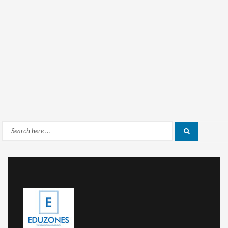
Search
Search
for: