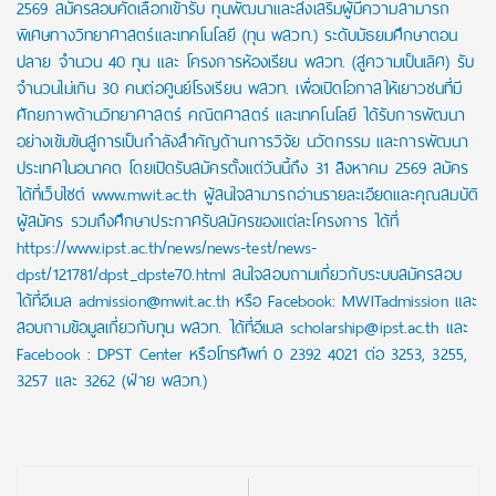
2569 สมัครสอบคัดเลือกเข้ารับ ทุนพัฒนาและส่งเสริมผู้มีความสามารถ
พิเศษทางวิทยาศาสตร์และเทคโนโลยี (ทุน พสวท.) ระดับมัธยมศึกษาตอน
ปลาย จำนวน 40 ทุน และ โครงการห้องเรียน พสวท. (สู่ความเป็นเลิศ) รับ
จำนวนไม่เกิน 30 คนต่อศูนย์โรงเรียน พสวท. เพื่อเปิดโอกาสให้เยาวชนที่มี
ศักยภาพด้านวิทยาศาสตร์ คณิตศาสตร์ และเทคโนโลยี ได้รับการพัฒนา
อย่างเข้มข้นสู่การเป็นกำลังสำคัญด้านการวิจัย นวัตกรรม และการพัฒนา
ประเทศในอนาคต โดยเปิดรับสมัครตั้งแต่วันนี้ถึง 31 สิงหาคม 2569 สมัคร
ได้ที่เว็บไซต์ www.mwit.ac.th ผู้สนใจสามารถอ่านรายละเอียดและคุณสมบัติ
ผู้สมัคร รวมถึงศึกษาประกาศรับสมัครของแต่ละโครงการ ได้ที่
https://www.ipst.ac.th/news/news-test/news-
dpst/121781/dpst_dpste70.html สนใจสอบถามเกี่ยวกับระบบสมัครสอบ
ได้ที่อีเมล admission@mwit.ac.th หรือ Facebook: MWITadmission และ
สอบถามข้อมูลเกี่ยวกับทุน พสวท. ได้ที่อีเมล scholarship@ipst.ac.th และ
Facebook : DPST Center หรือโทรศัพท์ 0 2392 4021 ต่อ 3253, 3255,
3257 และ 3262 (ฝ่าย พสวท.)
Post