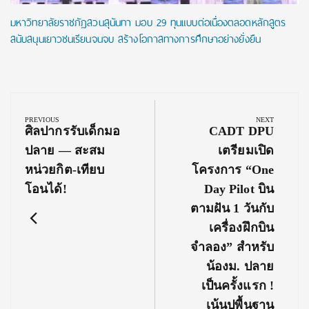
มหาวิทยาลัยราชภัฏสวนสุนันทา มอบ 29 ทุนแบบต่อเนื่องตลอดหลักสูตร
สนับสนุนเยาวชนเรียนจนจบ สร้างโอกาสทางการศึกษาอย่างยั่งยืน
Post
navigation
PREVIOUS
NEXT
Previous
Next
ศิลปากรรับเด็กมอ
CADT DPU
Post:
Post:
ปลาย — สะสม
เตรียมเปิด
หน่วยกิต-เทียบ
โครงการ “One
โอนได้!
Day Pilot บิน
ตามฝัน 1 วันกับ
เครื่องฝึกบิน
จำลอง” สำหรับ
น้องม. ปลาย
เป็นครั้งแรก !
เน้นปูพื้นฐาน