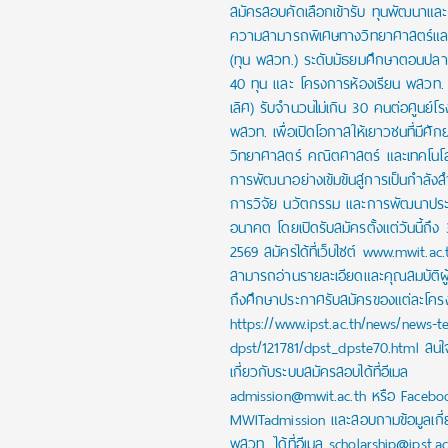
สมัครสอบคัดเลือกเข้ารับ ทุนพัฒนาและส่
ความสามารถพิเศษทางวิทยาศาสตร์และ
(ทุน พสวท.) ระดับมัธยมศึกษาตอนปล
40 ทุน และ โครงการห้องเรียน พสวท. (
เลิศ) รับจำนวนไม่เกิน 30 คนต่อศูนย์โร
พสวท. เพื่อเปิดโอกาสให้เยาวชนที่มีศั
วิทยาศาสตร์ คณิตศาสตร์ และเทคโนโลย
การพัฒนาอย่างเข้มข้นสู่การเป็นกำลัง
การวิจัย นวัตกรรม และการพัฒนาปร
อนาคต โดยเปิดรับสมัครตั้งแต่วันนี้ถึง
2569 สมัครได้ที่เว็บไซต์ www.mwit.ac.
สามารถอ่านรายละเอียดและคุณสมบัติผ
ถึงศึกษาประกาศรับสมัครของแต่ละโครงก
https://www.ipst.ac.th/news/news-t
dpst/121781/dpst_dpste70.html สน
เกี่ยวกับระบบสมัครสอบได้ที่อีเมล
admission@mwit.ac.th หรือ Facebo
MWITadmission และสอบถามข้อมูลเกี่
พสวท. ได้ที่อีเมล scholarship@ipst.a