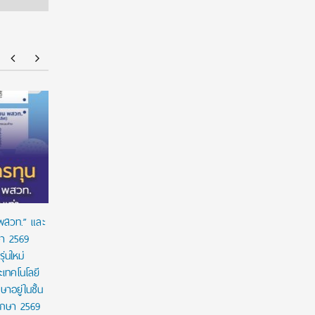
ร่วมป้องกัน “ภัยเงียบ” ในเด็กไทย: ดานอน
“อนาคตของล
ประเทศไทย ร่วมกับภาครัฐ เพื่อรณรงค์ป้องกันและ
!!! เปิดมุ
ขยายการเข้าถึงการคัดกรองโลหิตจางจากการขาด
จีน
ธาตุเหล็กในเด็ก
 พสวท.” และ
ษา 2569
่นใหม่
เทคโนโลยี
ษาอยู่ในชั้น
ศึกษา 2569