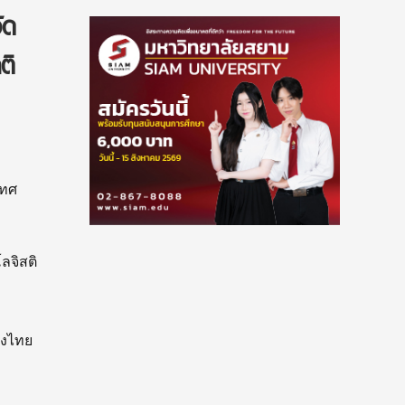
ัด
ติ
เทศ
ลจิสติ
องไทย