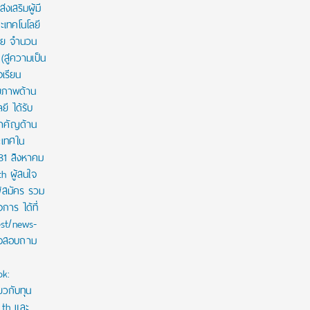
งเสริมผู้มี
เทคโนโลยี
าย จำนวน
สู่ความเป็น
งเรียน
กยภาพด้าน
ี ได้รับ
สำคัญด้าน
ะเทศใน
 31 สิงหาคม
th ผู้สนใจ
ู้สมัคร รวม
าร ได้ที่
est/news-
ใจสอบถาม
ok:
ยวกับทุน
c.th และ