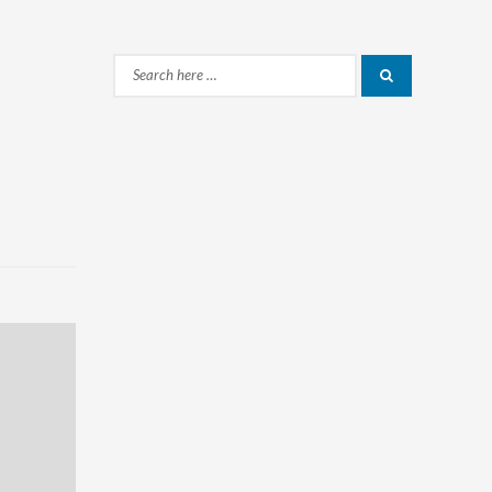
Search
Search
for: