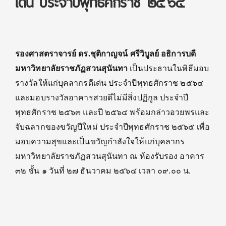
เด่น ประจำปีพุทธศักราช ๒๕๖๔
รองศาสตราจารย์ ดร.ชุติกาญจน์ ศรีวิบูลย์ อธิการบดี
มหาวิทยาลัยราชภัฏสวนสุนันทา
เป็นประธานในพิธีมอบ
รางวัลให้แก่บุคลากรดีเด่น ประจำปีพุทธศักราช ๒๕๖๔
และมอบรางวัลอาคารสวยดีไม่มีสิ่งปฏิกูล ประจำปี
พุทธศักราช ๒๕๖๓ และปี ๒๕๖๔ พร้อมกล่าวอวยพรและ
จับฉลากของขวัญปีใหม่ ประจำปีพุทธศักราช ๒๕๖๕ เพื่อ
มอบความสุขและเป็นขวัญกำลังใจให้แก่บุคลากร
มหาวิทยาลัยราชภัฏสวนสุนันทา ณ ห้องรับรอง อาคาร
๓๒ ชั้น ๑ วันที่ ๒๗ ธันวาคม ๒๕๖๔ เวลา ๐๙.๐๐ น.