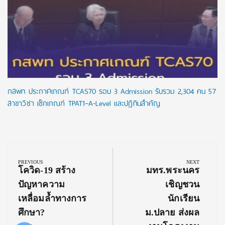
กสพท ประกาศเกณฑ์ TCAS70 รอบ 3 Admission รับรวม 2,304 คน 57
สาขาวิชา เช็กเกณฑ์ TPAT1–A-Level และปฏิทินสำคัญ
Post
navigation
PREVIOUS
NEXT
Previous
Next
โควิด-19 สร้าง
มทร.พระนคร
Post:
Post:
ปัญหาความ
เชิญชวน
เหลื่อมล้ำทางการ
นักเรียน
ศึกษา?
ม.ปลาย ส่งผล