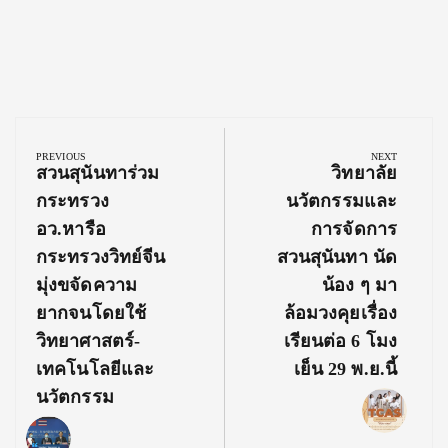
Post
navigation
PREVIOUS
NEXT
Previous
Next
สวนสุนันทาร่วม
วิทยาลัย
Post:
Post:
กระทรวง
นวัตกรรมและ
อว.หารือ
การจัดการ
กระทรวงวิทย์จีน
สวนสุนันทา นัด
มุ่งขจัดความ
น้อง ๆ มา
ยากจนโดยใช้
ล้อมวงคุยเรื่อง
วิทยาศาสตร์-
เรียนต่อ 6 โมง
เทคโนโลยีและ
เย็น 29 พ.ย.นี้
นวัตกรรม