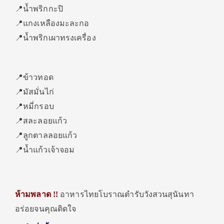
📍น้ำพริกกะปิ
📍แกงเหลืองมะละกอ
📍น้ำพริกเผาทรงเครื่อง
📍ข้าวทอด
📍มัสมั่นไก่
📍หมี่กรอบ
📍สละลอยแก้ว
📍ลูกตาลลอยแก้ว
📍น้ำแก้วเจ้าจอม
ห้ามพลาด !!
อาหารไทยโบราณตำรับวังสวนสุนันทา
อร่อยจนคุณติดใจ