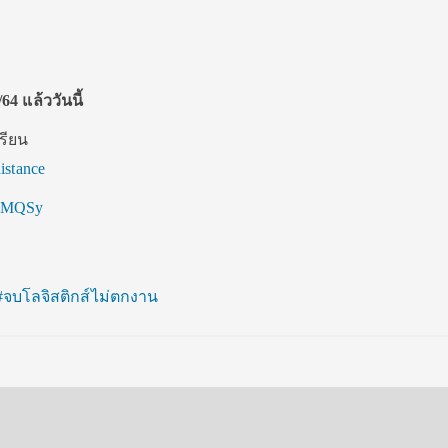
64 แล้ววันนี้
รียน
distance
KSyMQSy
#จบโลจิสติกส์ไม่ตกงาน