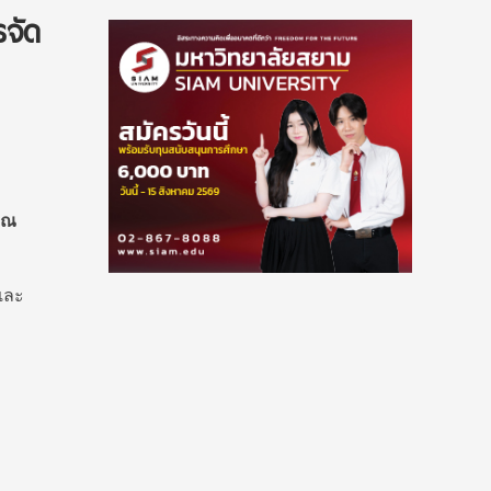
รจัด
คุณ
และ