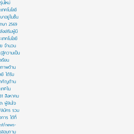
่นใหม่
เทคโนโลยี
ษาอยู่ในชั้น
ศึกษา 2569
งเสริมผู้มี
เทคโนโลยี
าย จำนวน
สู่ความเป็น
งเรียน
กยภาพด้าน
ี ได้รับ
สำคัญด้าน
ะเทศใน
 31 สิงหาคม
th ผู้สนใจ
ู้สมัคร รวม
าร ได้ที่
est/news-
ใจสอบถาม