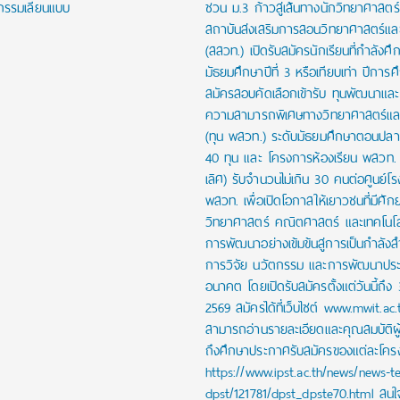
กรรมเลียนแบบ
ชวน ม.3 ก้าวสู่เส้นทางนักวิทยาศาสตร์รุ
สถาบันส่งเสริมการสอนวิทยาศาสตร์และ
(สสวท.) เปิดรับสมัครนักเรียนที่กำลังศึก
มัธยมศึกษาปีที่ 3 หรือเทียบเท่า ปีการ
สมัครสอบคัดเลือกเข้ารับ ทุนพัฒนาและส่
ความสามารถพิเศษทางวิทยาศาสตร์และ
(ทุน พสวท.) ระดับมัธยมศึกษาตอนปล
40 ทุน และ โครงการห้องเรียน พสวท. (
เลิศ) รับจำนวนไม่เกิน 30 คนต่อศูนย์โร
พสวท. เพื่อเปิดโอกาสให้เยาวชนที่มีศั
วิทยาศาสตร์ คณิตศาสตร์ และเทคโนโลย
การพัฒนาอย่างเข้มข้นสู่การเป็นกำลัง
การวิจัย นวัตกรรม และการพัฒนาปร
อนาคต โดยเปิดรับสมัครตั้งแต่วันนี้ถึง
2569 สมัครได้ที่เว็บไซต์ www.mwit.ac.
สามารถอ่านรายละเอียดและคุณสมบัติผ
ถึงศึกษาประกาศรับสมัครของแต่ละโครงก
https://www.ipst.ac.th/news/news-t
dpst/121781/dpst_dpste70.html สน