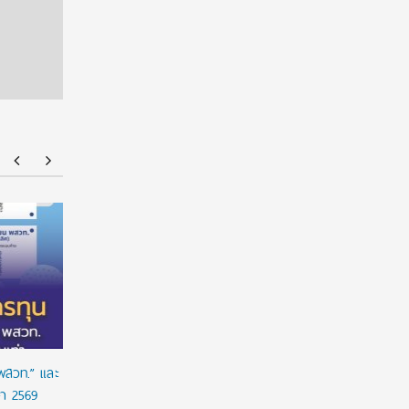
ร่วมป้องกัน “ภัยเงียบ” ในเด็กไทย: ดานอน
“อนาคตของล
ประเทศไทย ร่วมกับภาครัฐ เพื่อรณรงค์ป้องกันและ
!!! เปิดมุ
ขยายการเข้าถึงการคัดกรองโลหิตจางจากการขาด
จีน
ธาตุเหล็กในเด็ก
 พสวท.” และ
ษา 2569