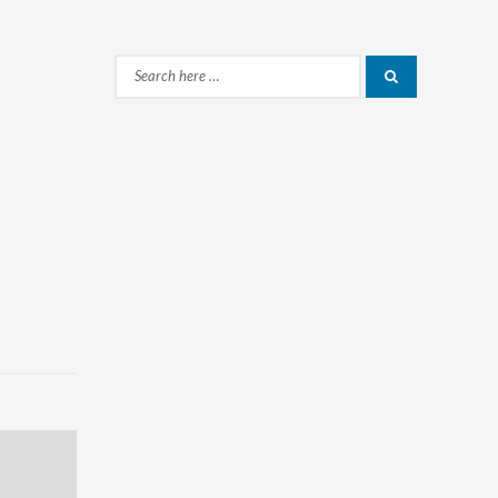
Search
Search
for: