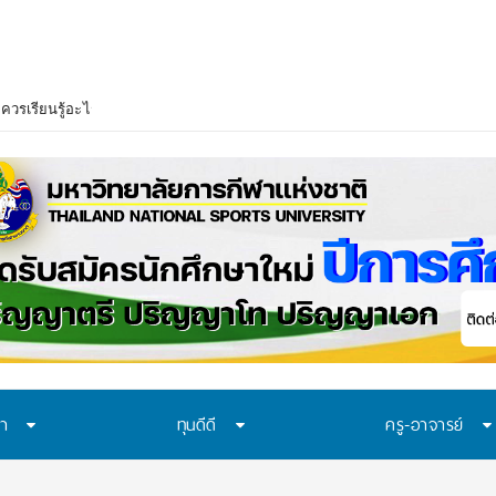
ษา
ทุนดีดี
ครู-อาจารย์