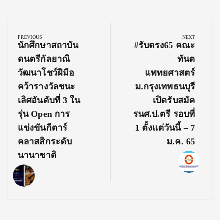
Post
navigation
PREVIOUS
NEXT
Previous
Next
นักศึกษาสถาบัน
#รับตรง65 คณะ
Post:
Post:
ดนตรีกัลยาณิ
ทันต
วัฒนาโชว์ฝีมือ
แพทยศาสตร์
คว้ารางวัลชนะ
ม.กรุงเทพธนบุรี
เลิศอันดับที่ 3 ใน
เปิดรับสมัค
รุ่น Open การ
รนศ.ป.ตรี รอบที่
แข่งขันกีตาร์
1 ตั้งแต่วันนี้ – 7
คลาสสิกระดับ
ม.ค. 65
นานาชาติ