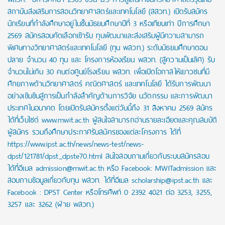
สถาบันส่งเสริมการสอนวิทยาศาสตร์และเทคโนโลยี (สสวท.) เปิดรับสมัคร
นักเรียนที่กำลังศึกษาอยู่ในชั้นมัธยมศึกษาปีที่ 3 หรือเทียบเท่า ปีการศึกษา
2569 สมัครสอบคัดเลือกเข้ารับ ทุนพัฒนาและส่งเสริมผู้มีความสามารถ
พิเศษทางวิทยาศาสตร์และเทคโนโลยี (ทุน พสวท.) ระดับมัธยมศึกษาตอน
ปลาย จำนวน 40 ทุน และ โครงการห้องเรียน พสวท. (สู่ความเป็นเลิศ) รับ
จำนวนไม่เกิน 30 คนต่อศูนย์โรงเรียน พสวท. เพื่อเปิดโอกาสให้เยาวชนที่มี
ศักยภาพด้านวิทยาศาสตร์ คณิตศาสตร์ และเทคโนโลยี ได้รับการพัฒนา
อย่างเข้มข้นสู่การเป็นกำลังสำคัญด้านการวิจัย นวัตกรรม และการพัฒนา
ประเทศในอนาคต โดยเปิดรับสมัครตั้งแต่วันนี้ถึง 31 สิงหาคม 2569 สมัคร
ได้ที่เว็บไซต์ www.mwit.ac.th ผู้สนใจสามารถอ่านรายละเอียดและคุณสมบัติ
ผู้สมัคร รวมถึงศึกษาประกาศรับสมัครของแต่ละโครงการ ได้ที่
https://www.ipst.ac.th/news/news-test/news-
dpst/121781/dpst_dpste70.html สนใจสอบถามเกี่ยวกับระบบสมัครสอบ
ได้ที่อีเมล admission@mwit.ac.th หรือ Facebook: MWITadmission และ
สอบถามข้อมูลเกี่ยวกับทุน พสวท. ได้ที่อีเมล scholarship@ipst.ac.th และ
Facebook : DPST Center หรือโทรศัพท์ 0 2392 4021 ต่อ 3253, 3255,
3257 และ 3262 (ฝ่าย พสวท.)