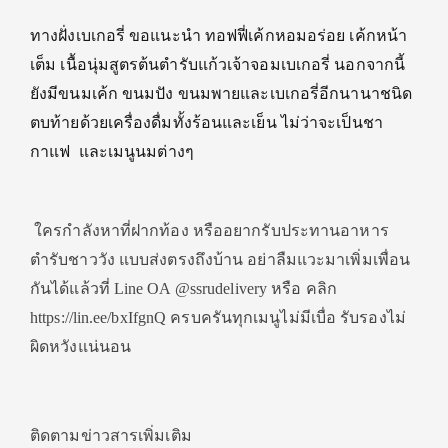
ทางฝั่งเบเกอรี่ ขอแนะนำ ทอฟฟี่เค้กหอมอร่อย เค้กหน้า
เต็ม เนื้อนุ่มสูตรต้นตำรับแก้วเจ้าจอมเบเกอรี่ นอกจากนี้
ยังมีขนมเค้ก ขนมปัง ขนมพายและเบเกอรี่อีกนานาชนิด
ตบท้ายด้วยเครื่องดื่มทั้งร้อนและเย็น ไม่ว่าจะเป็นชา
กาแฟ และเมนูนมต่างๆ
ใครกำลังหาที่ฝากท้อง หรืออยากรับประทานอาหาร
ตำรับชาววัง แบบส่งตรงถึงบ้าน อย่าลืมแวะมาเพิ่มเพื่อน
กันได้แล้วที่ Line OA @ssrudelivery หรือ คลิก
https://lin.ee/bxIfgnQ ครบครันทุกเมนูไม่มีเบื่อ รับรองไม่
ผิดหวังแน่นอน
ติดตามข่าวสารเพิ่มเติม