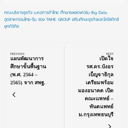
คณะบริหารธุรกิจ ม.หอการค้าไทย ศึกษาแพลตฟอร์ม Big Data
อุตสาหกรรมไทย-จีน ของ TAIHE GROUP เสริมทักษะธุรกิจและโลจิสติกส์
ยุคดิจิทัล
Post
navigation
PREVIOUS
NEXT
Previous
Next
แผนพัฒนาการ
เปิดใจ
Post:
Post:
ศึกษาขั้นพื้นฐาน
รศ.ดร.บังอร
(พ.ศ. 2564 –
เบ็ญจาธิกุล
2565) จาก สพฐ.
เตรียมพร้อม
มองอนาคต เปิด
คณะแพทย์ –
ทันตแพทย์
ม.กรุงเทพธนบุรี