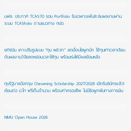
มฟล. ประกาศ TCAS70 รอบ Portfolio รับเฉพาะแฟ้มสะสมผลงานผ่าน
ระบบ TCASFolio ตามแนวทาง ทปอ.
ยศชนัน เคาะปรับรูปแบบ “ทุน พสวท.” ลดเงื่อนไขผูกมัด ใช้ทุนเท่าเวลาเรียน
ดันผลงานวิจัยลดหย่อนเวลาใช้ทุน พร้อมเร่งให้มีผลย้อนหลัง
ทุนรัฐบาลอังกฤษ Chevening Scholarship 2027/2028 เปิดรับสมัครแล้ว!
เรียนต่อ ป.โท ฟรีเต็มจำนวน พร้อมค่าครองชีพ ไม่มีข้อผูกพันทางการเงิน
NMU Open House 2026