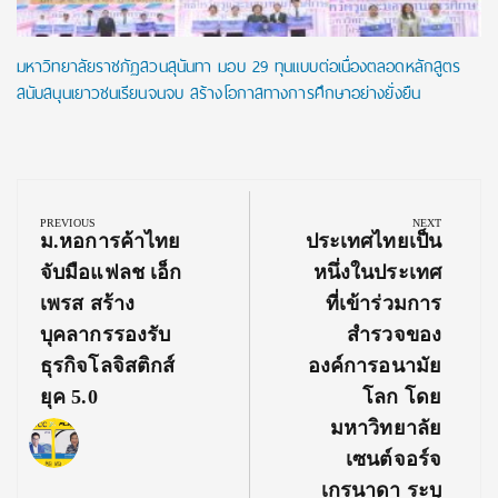
มหาวิทยาลัยราชภัฏสวนสุนันทา มอบ 29 ทุนแบบต่อเนื่องตลอดหลักสูตร
สนับสนุนเยาวชนเรียนจนจบ สร้างโอกาสทางการศึกษาอย่างยั่งยืน
Post
navigation
PREVIOUS
NEXT
Previous
Next
ม.หอการค้าไทย
ประเทศไทยเป็น
Post:
Post:
จับมือแฟลช เอ็ก
หนึ่งในประเทศ
เพรส สร้าง
ที่เข้าร่วมการ
บุคลากรรองรับ
สำรวจของ
ธุรกิจโลจิสติกส์
องค์การอนามัย
ยุค 5.0
โลก โดย
มหาวิทยาลัย
เซนต์จอร์จ
เกรนาดา ระบุ