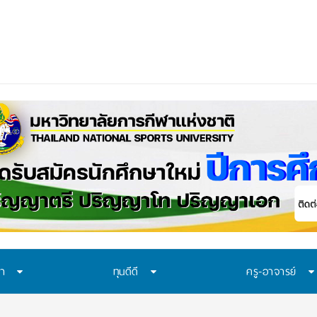
ควรเรียนรู้อะไร? 7 ระบบป้อง
_
ษา
ทุนดีดี
ครู-อาจารย์