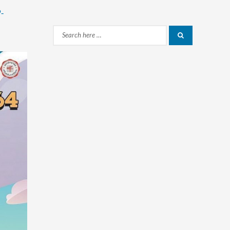
-
Search
Search
for: