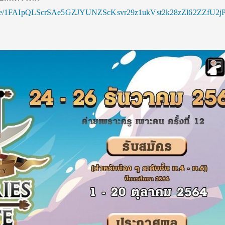
ms/d/e/1FAIpQLScrSAe5GZJYUNZScKsvr29z1ukVst2k28zZl62ZZfU2jP