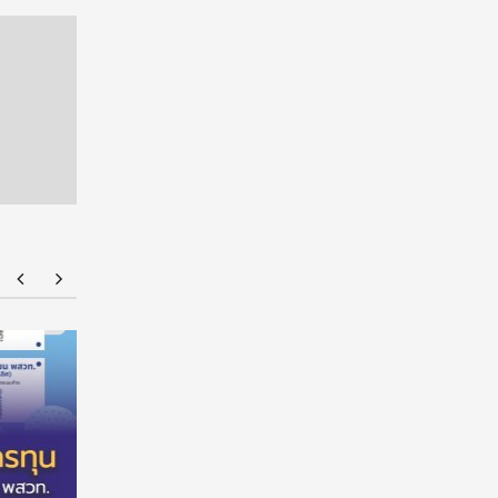
ร่วมป้องกัน “ภัยเงียบ” ในเด็กไทย: ดานอน
“อนาคตของล
ประเทศไทย ร่วมกับภาครัฐ เพื่อรณรงค์ป้องกันและ
!!! เปิดมุ
ขยายการเข้าถึงการคัดกรองโลหิตจางจากการขาด
จีน
ธาตุเหล็กในเด็ก