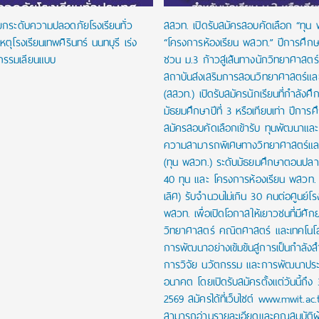
งยกระดับความปลอดภัยโรงเรียนทั่ว
สสวท. เปิดรับสมัครสอบคัดเลือก “ทุน
หตุโรงเรียนเทพศิรินทร์ นนทบุรี เร่ง
“โครงการห้องเรียน พสวท.” ปีการศึก
กรรมเลียนแบบ
ชวน ม.3 ก้าวสู่เส้นทางนักวิทยาศาสตร์รุ
สถาบันส่งเสริมการสอนวิทยาศาสตร์และ
(สสวท.) เปิดรับสมัครนักเรียนที่กำลังศึก
มัธยมศึกษาปีที่ 3 หรือเทียบเท่า ปีการ
สมัครสอบคัดเลือกเข้ารับ ทุนพัฒนาและส่
ความสามารถพิเศษทางวิทยาศาสตร์และ
(ทุน พสวท.) ระดับมัธยมศึกษาตอนปล
40 ทุน และ โครงการห้องเรียน พสวท. (
เลิศ) รับจำนวนไม่เกิน 30 คนต่อศูนย์โร
พสวท. เพื่อเปิดโอกาสให้เยาวชนที่มีศั
วิทยาศาสตร์ คณิตศาสตร์ และเทคโนโลย
การพัฒนาอย่างเข้มข้นสู่การเป็นกำลัง
การวิจัย นวัตกรรม และการพัฒนาปร
อนาคต โดยเปิดรับสมัครตั้งแต่วันนี้ถึง
2569 สมัครได้ที่เว็บไซต์ www.mwit.ac.
สามารถอ่านรายละเอียดและคุณสมบัติผ